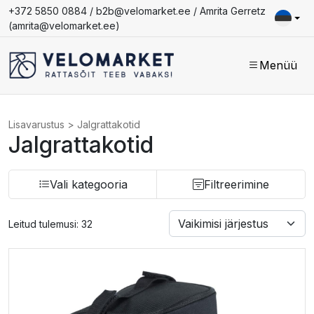
+372 5850 0884 /
b2b@velomarket.ee
/ Amrita Gerretz
(
amrita@velomarket.ee
)
Menüü
Lisavarustus
>
Jalgrattakotid
Jalgrattakotid
Vali kategooria
Filtreerimine
Leitud tulemusi: 32