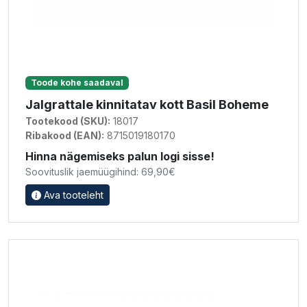
Toode kohe saadaval
Jalgrattale kinnitatav kott Basil Boheme
Tootekood (SKU):
18017
Ribakood (EAN):
8715019180170
Hinna nägemiseks palun logi sisse!
Soovituslik jaemüügihind: 69,90€
Ava tooteleht