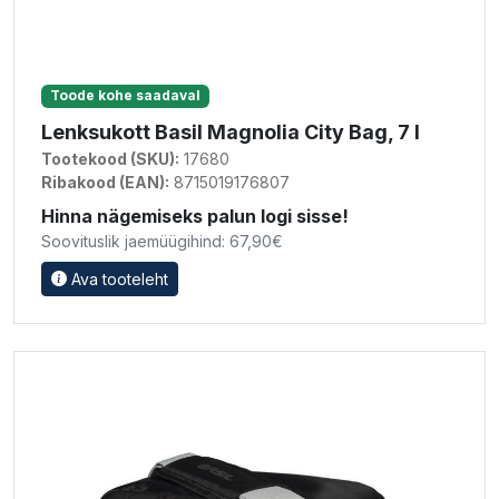
Toode kohe saadaval
Lenksukott Basil Magnolia City Bag, 7 l
Tootekood (SKU):
17680
Ribakood (EAN):
8715019176807
Hinna nägemiseks palun logi sisse!
Soovituslik jaemüügihind: 67,90€
Ava tooteleht