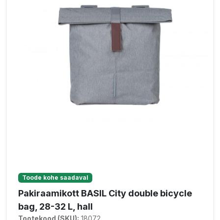
Toode kohe saadaval
Pakiraamikott BASIL City double bicycle
bag, 28-32 L, hall
Tootekood (SKU):
18072