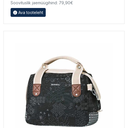
Soovituslik jaemüügihind: 79,90€
Ava tooteleht