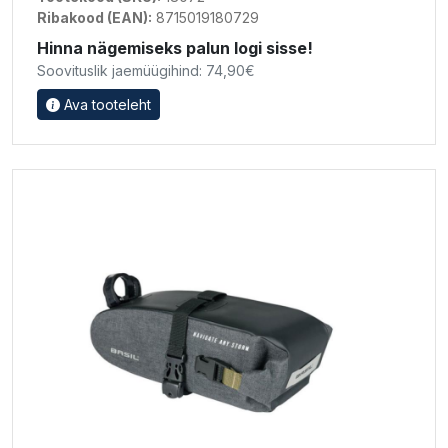
Ribakood (EAN):
8715019180729
Hinna nägemiseks palun logi sisse!
Soovituslik jaemüügihind: 74,90€
Ava tooteleht