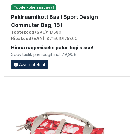
Toode kohe saadaval
Pakiraamikott Basil Sport Design
Commuter Bag, 18 l
Tootekood (SKU):
17580
Ribakood (EAN):
8715019175800
Hinna nägemiseks palun logi sisse!
Soovituslik jaemüügihind: 79,90€
Ava tooteleht