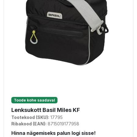
Toode kohe saadaval
Lenksukott Basil Miles KF
Tootekood (SKU):
17795
Ribakood (EAN):
8715019177958
Hinna nägemiseks palun logi sisse!