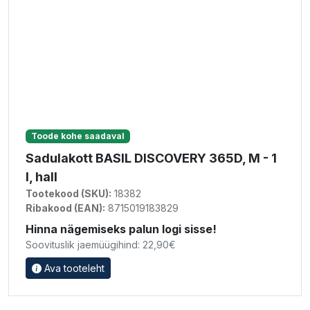
Toode kohe saadaval
Sadulakott BASIL DISCOVERY 365D, M - 1
l, hall
Tootekood (SKU):
18382
Ribakood (EAN):
8715019183829
Hinna nägemiseks palun logi sisse!
Soovituslik jaemüügihind: 22,90€
Ava tooteleht