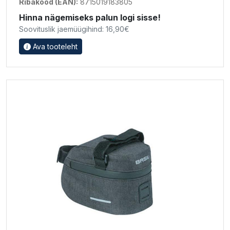
Ribakood (EAN):
8715019183805
Hinna nägemiseks palun logi sisse!
Soovituslik jaemüügihind: 16,90€
Ava tooteleht