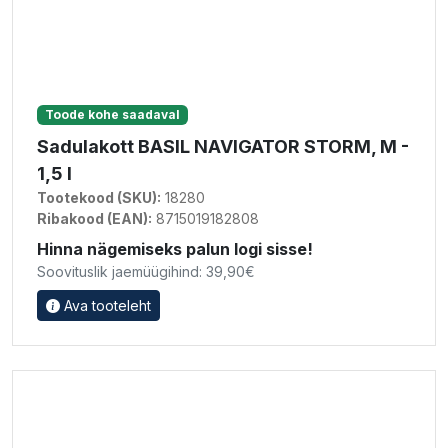
Toode kohe saadaval
Sadulakott BASIL NAVIGATOR STORM, M -
1,5 l
Tootekood (SKU):
18280
Ribakood (EAN):
8715019182808
Hinna nägemiseks palun logi sisse!
Soovituslik jaemüügihind: 39,90€
Ava tooteleht