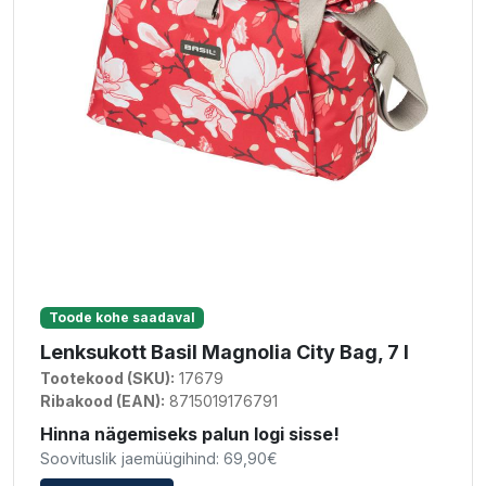
Toode kohe saadaval
Lenksukott Basil Magnolia City Bag, 7 l
Tootekood (SKU):
17679
Ribakood (EAN):
8715019176791
Hinna nägemiseks palun logi sisse!
Soovituslik jaemüügihind: 69,90€