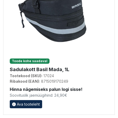
Toode kohe saadaval
Sadulakott Basil Mada, 1L
Tootekood (SKU):
17024
Ribakood (EAN):
8715019170249
Hinna nägemiseks palun logi sisse!
Soovituslik jaemüügihind: 24,90€
Ava tooteleht