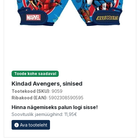
Toode kohe saadaval
Kindad Avengers, sinised
Tootekood (SKU):
9059
Ribakood (EAN):
5902308590595
Hinna nägemiseks palun logi sisse!
Soovituslik jaemüügihind: 11,95€
Ava tooteleht