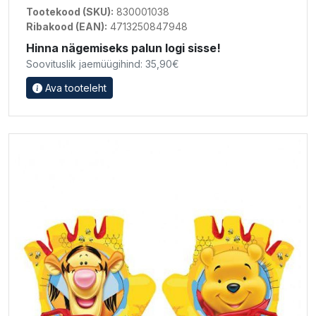
Tootekood (SKU):
830001038
Ribakood (EAN):
4713250847948
Hinna nägemiseks palun logi sisse!
Soovituslik jaemüügihind: 35,90€
Ava tooteleht