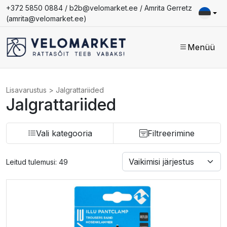
+372 5850 0884 /
b2b@velomarket.ee
/ Amrita Gerretz
(
amrita@velomarket.ee
)
Menüü
Lisavarustus
>
Jalgrattariided
Jalgrattariided
Vali kategooria
Filtreerimine
Leitud tulemusi: 49