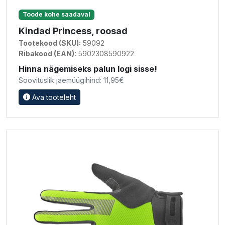
Toode kohe saadaval
Kindad Princess, roosad
Tootekood (SKU):
59092
Ribakood (EAN):
5902308590922
Hinna nägemiseks palun logi sisse!
Soovituslik jaemüügihind: 11,95€
Ava tooteleht