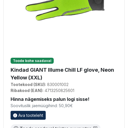
Toode kohe saadaval
Kindad GIANT Illume Chill LF glove, Neon
Yellow (XXL)
Tootekood (SKU):
830001002
Ribakood (EAN):
4713250825601
Hinna nägemiseks palun logi sisse!
Soovituslik jaemüügihind: 50,90€
Ava tooteleht