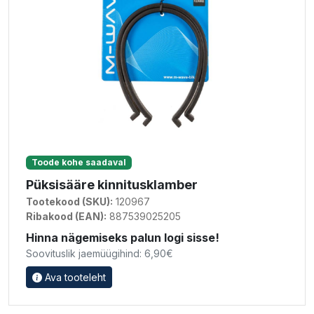
Toode kohe saadaval
Püksisääre kinnitusklamber
Tootekood (SKU):
120967
Ribakood (EAN):
887539025205
Hinna nägemiseks palun logi sisse!
Soovituslik jaemüügihind: 6,90€
Ava tooteleht