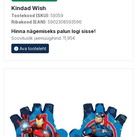
Kindad Wish
Tootekood (SKU):
59359
Ribakood (EAN):
5902308593596
Hinna nägemiseks palun logi sisse!
Soovituslik jaemüügihind: 11,95€
Ava tooteleht