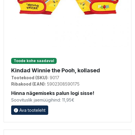
Toode kohe saadaval
Kindad Winnie the Pooh, kollased
Tootekood (SKU):
9017
Ribakood (EAN):
5902308590175
Hinna nägemiseks palun logi sisse!
Soovituslik jaemüügihind: 11,95€
Ava tooteleht