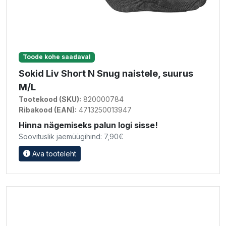
Toode kohe saadaval
Sokid Liv Short N Snug naistele, suurus
M/L
Tootekood (SKU):
820000784
Ribakood (EAN):
4713250013947
Hinna nägemiseks palun logi sisse!
Soovituslik jaemüügihind: 7,90€
Ava tooteleht