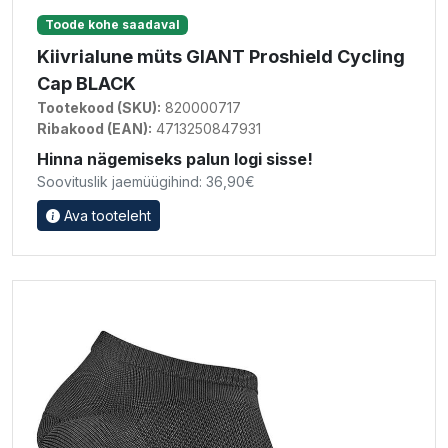
Toode kohe saadaval
Kiivrialune müts GIANT Proshield Cycling
Cap BLACK
Tootekood (SKU):
820000717
Ribakood (EAN):
4713250847931
Hinna nägemiseks palun logi sisse!
Soovituslik jaemüügihind: 36,90€
Ava tooteleht