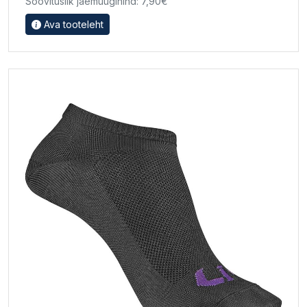
Soovituslik jaemüügihind: 7,90€
Ava tooteleht