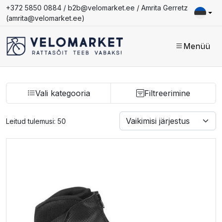
+372 5850 0884 /
b2b@velomarket.ee
/ Amrita Gerretz
(
amrita@velomarket.ee
)
Menüü
Vali kategooria
Filtreerimine
Leitud tulemusi: 50