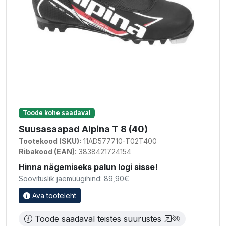
Toode kohe saadaval
Suusasaapad Alpina T 8 (40)
Tootekood (SKU):
11AD577710-T02T400
Ribakood (EAN):
3838421724154
Hinna nägemiseks palun logi sisse!
Soovituslik jaemüügihind: 89,90€
Ava tooteleht
Toode saadaval teistes suurustes