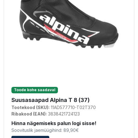
Toode kohe saadaval
Suusasaapad Alpina T 8 (37)
Tootekood (SKU):
11AD577710-T02T370
Ribakood (EAN):
3838421724123
Hinna nägemiseks palun logi sisse!
Soovituslik jaemüügihind: 89,90€