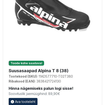
Toode kohe saadaval
Suusasaapad Alpina T 8 (38)
Tootekood (SKU):
11AD577710-T02T380
Ribakood (EAN):
3838421724130
Hinna nägemiseks palun logi sisse!
Soovituslik jaemüügihind: 89,90€
Ava tooteleht