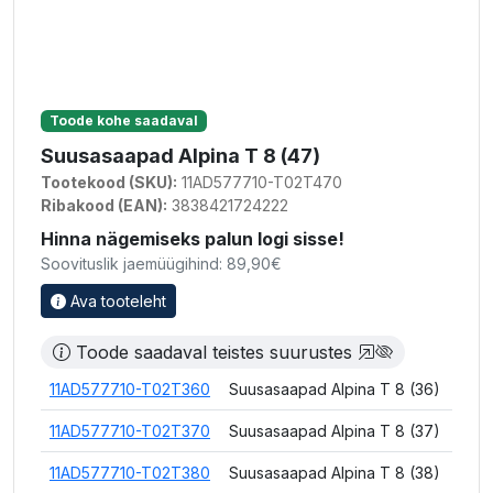
Toode kohe saadaval
Suusasaapad Alpina T 8 (47)
Tootekood (SKU):
11AD577710-T02T470
Ribakood (EAN):
3838421724222
Hinna nägemiseks palun logi sisse!
Soovituslik jaemüügihind: 89,90€
Ava tooteleht
Toode saadaval teistes suurustes
11AD577710-T02T360
Suusasaapad Alpina T 8 (36)
11AD577710-T02T370
Suusasaapad Alpina T 8 (37)
11AD577710-T02T380
Suusasaapad Alpina T 8 (38)