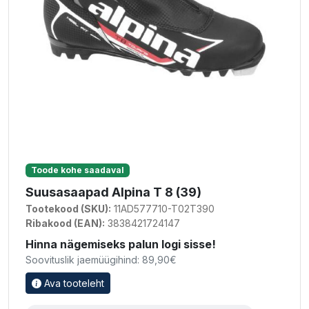
Toode kohe saadaval
Suusasaapad Alpina T 8 (39)
Tootekood (SKU):
11AD577710-T02T390
Ribakood (EAN):
3838421724147
Hinna nägemiseks palun logi sisse!
Soovituslik jaemüügihind: 89,90€
Ava tooteleht