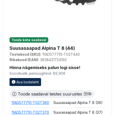
Toode kohe saadaval
Suusasaapad Alpina T 8 (44)
Tootekood (SKU):
11AD577710-T02T440
Ribakood (EAN):
3838421724192
Hinna nägemiseks palun logi sisse!
Soovituslik jaemüügihind: 89,90€
Ava tooteleht
Toode saadaval teistes suurustes
11AD577710-T02T360
Suusasaapad Alpina T 8 (36)
11AD577710-T02T370
Suusasaapad Alpina T 8 (37)