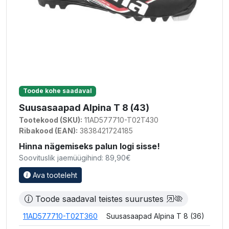
Toode kohe saadaval
Suusasaapad Alpina T 8 (43)
Tootekood (SKU):
11AD577710-T02T430
Ribakood (EAN):
3838421724185
Hinna nägemiseks palun logi sisse!
Soovituslik jaemüügihind: 89,90€
Ava tooteleht
Toode saadaval teistes suurustes
11AD577710-T02T360
Suusasaapad Alpina T 8 (36)