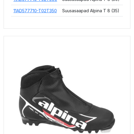
11AD577710-T02T350
Suusasaapad Alpina T 8 (35)