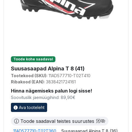
Toode kohe saadaval
Suusasaapad Alpina T 8 (41)
Tootekood (SKU):
11AD577710-T02T410
Ribakood (EAN):
3838421724161
Hinna nägemiseks palun logi sisse!
Soovituslik jaemüügihind: 89,90€
Ava tooteleht
Toode saadaval teistes suurustes
11AD577710-T02T360
Suusasaapad Alpina T 8 (36)