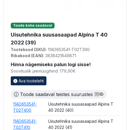
Toode kohe saadaval
Uisutehnika suusasaapad Alpina T 40
2022 (39)
Tootekood (SKU):
11AD653541-T02T390
Ribakood (EAN):
3838421849871
Hinna nägemiseks palun logi sisse!
Soovituslik jaemüügihind: 179,90€
Ava tooteleht
Toode saadaval teistes suurustes
11AD653541-
Uisutehnika suusasaapad Alpina T
T02T400
40 2022 (40)
11AD653541-
Uisutehnika suusasaapad Alpina T
T02T410
40 2022 (41)