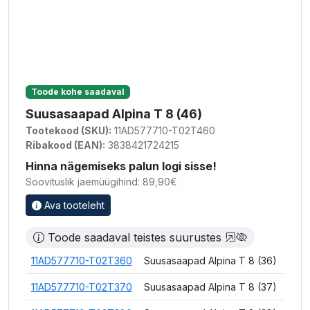
Toode kohe saadaval
Suusasaapad Alpina T 8 (46)
Tootekood (SKU):
11AD577710-T02T460
Ribakood (EAN):
3838421724215
Hinna nägemiseks palun logi sisse!
Soovituslik jaemüügihind: 89,90€
Ava tooteleht
Toode saadaval teistes suurustes
11AD577710-T02T360
Suusasaapad Alpina T 8 (36)
11AD577710-T02T370
Suusasaapad Alpina T 8 (37)