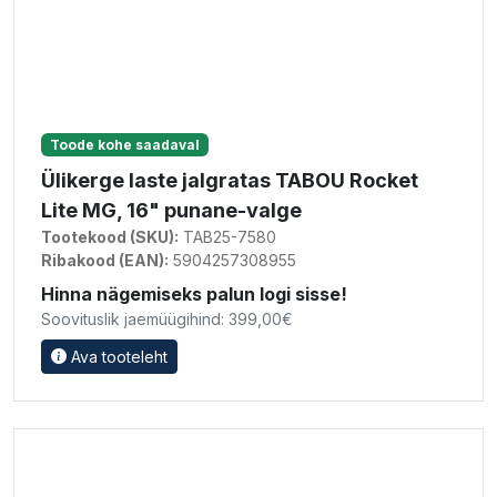
Toode kohe saadaval
Ülikerge laste jalgratas TABOU Rocket
Lite MG, 16" punane-valge
Tootekood (SKU):
TAB25-7580
Ribakood (EAN):
5904257308955
Hinna nägemiseks palun logi sisse!
Soovituslik jaemüügihind: 399,00€
Ava tooteleht