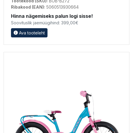
Tootekood (SKU):
BOB-B272
Ribakood (EAN):
5060513930664
Hinna nägemiseks palun logi sisse!
Soovituslik jaemüügihind: 399,00€
Ava tooteleht