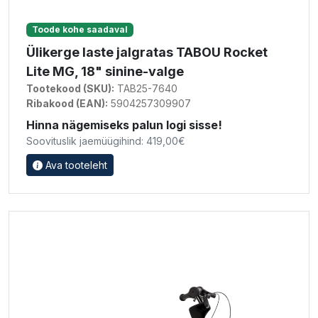
Toode kohe saadaval
Ülikerge laste jalgratas TABOU Rocket
Lite MG, 18" sinine-valge
Tootekood (SKU):
TAB25-7640
Ribakood (EAN):
5904257309907
Hinna nägemiseks palun logi sisse!
Soovituslik jaemüügihind: 419,00€
Ava tooteleht