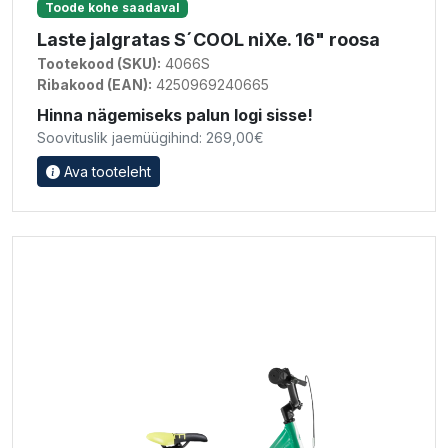
Toode kohe saadaval
Laste jalgratas S´COOL niXe. 16" roosa
Tootekood (SKU):
4066S
Ribakood (EAN):
4250969240665
Hinna nägemiseks palun logi sisse!
Soovituslik jaemüügihind: 269,00€
Ava tooteleht