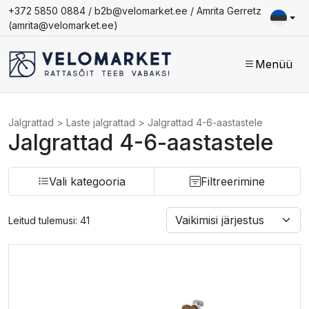
+372 5850 0884 /
b2b@velomarket.ee
/ Amrita Gerretz
(
amrita@velomarket.ee
)
Menüü
Jalgrattad
>
Laste jalgrattad
>
Jalgrattad 4-6-aastastele
Jalgrattad 4-6-aastastele
Vali kategooria
Filtreerimine
Leitud tulemusi: 41