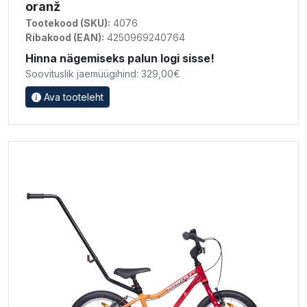
oranž
Tootekood (SKU):
4076
Ribakood (EAN):
4250969240764
Hinna nägemiseks palun logi sisse!
Soovituslik jaemüügihind: 329,00€
Ava tooteleht