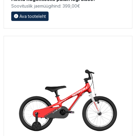
Soovituslik jaemüügihind: 399,00€
Ava tooteleht