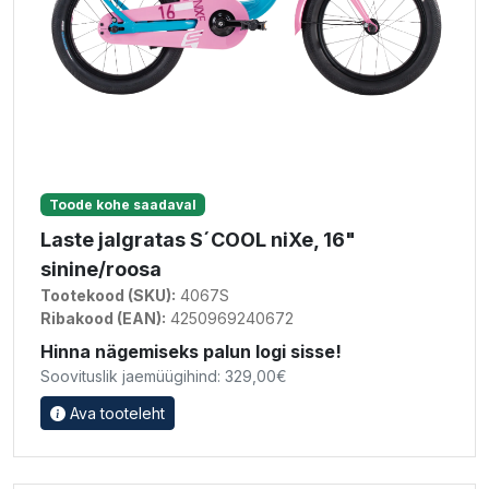
Toode kohe saadaval
Laste jalgratas S´COOL niXe, 16"
sinine/roosa
Tootekood (SKU):
4067S
Ribakood (EAN):
4250969240672
Hinna nägemiseks palun logi sisse!
Soovituslik jaemüügihind: 329,00€
Ava tooteleht