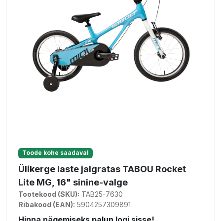
Toode kohe saadaval
Ülikerge laste jalgratas TABOU Rocket
Lite MG, 16" sinine-valge
Tootekood (SKU):
TAB25-7630
Ribakood (EAN):
5904257309891
Hinna nägemiseks palun logi sisse!