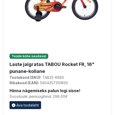
Toode kohe saadaval
Laste jalgratas TABOU Rocket FR, 16"
punane-kollane
Tootekood (SKU):
TAB25-6680
Ribakood (EAN):
5904257310859
Hinna nägemiseks palun logi sisse!
Soovituslik jaemüügihind: 299,00€
Ava tooteleht