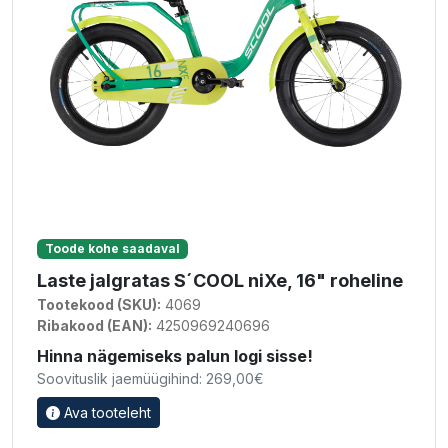
Toode kohe saadaval
Laste jalgratas S´COOL niXe, 16" roheline
Tootekood (SKU):
4069
Ribakood (EAN):
4250969240696
Hinna nägemiseks palun logi sisse!
Soovituslik jaemüügihind: 269,00€
Ava tooteleht