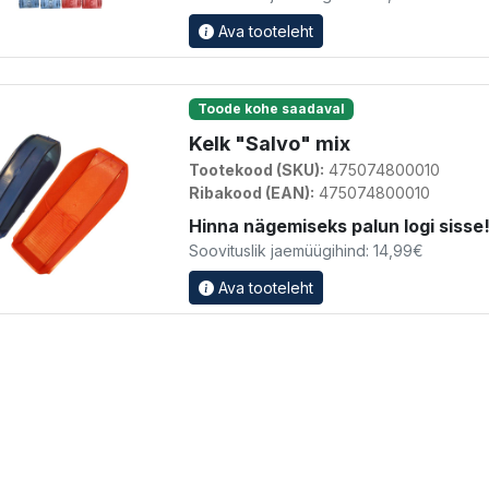
Ava tooteleht
Toode kohe saadaval
Kelk "Salvo" mix
Tootekood (SKU):
475074800010
Ribakood (EAN):
475074800010
Hinna nägemiseks palun logi sisse
Soovituslik jaemüügihind: 14,99€
Ava tooteleht