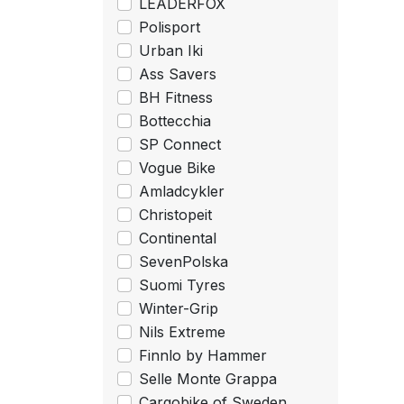
LEADERFOX
Polisport
Urban Iki
Ass Savers
BH Fitness
Bottecchia
SP Connect
Vogue Bike
Amladcykler
Christopeit
Continental
SevenPolska
Suomi Tyres
Winter-Grip
Nils Extreme
Finnlo by Hammer
Selle Monte Grappa
Cargobike of Sweden