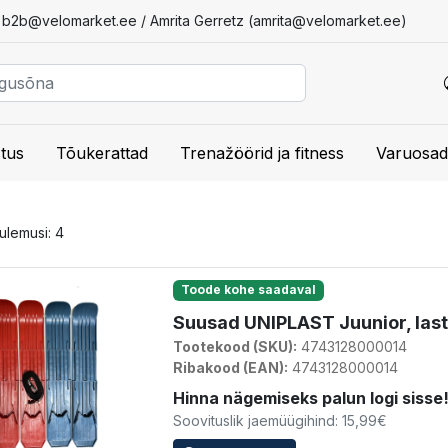
/
b2b@velomarket.ee
/ Amrita Gerretz (
amrita@velomarket.ee
)
tus
Tõukerattad
Trenažöörid ja fitness
Varuosad
tulemusi: 4
Toode kohe saadaval
Suusad UNIPLAST Juunior, last
Tootekood (SKU):
4743128000014
Ribakood (EAN):
4743128000014
Hinna nägemiseks palun logi sisse
Soovituslik jaemüügihind: 15,99€