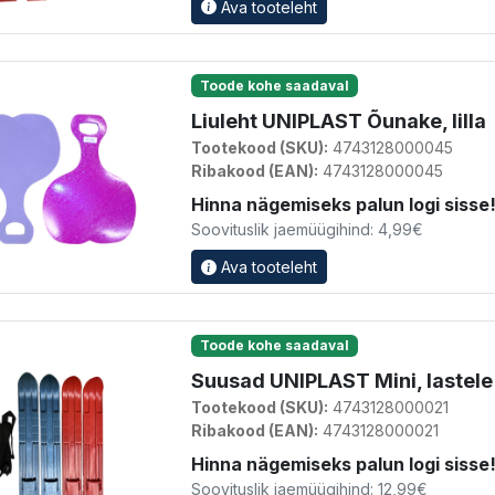
Ava tooteleht
Toode kohe saadaval
Liuleht UNIPLAST Õunake, lilla
Tootekood (SKU):
4743128000045
Ribakood (EAN):
4743128000045
Hinna nägemiseks palun logi sisse
Soovituslik jaemüügihind: 4,99€
Ava tooteleht
Toode kohe saadaval
Suusad UNIPLAST Mini, lastele
Tootekood (SKU):
4743128000021
Ribakood (EAN):
4743128000021
Hinna nägemiseks palun logi sisse
Soovituslik jaemüügihind: 12,99€