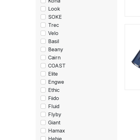
Kona
Look
SOKE
Trec
Velo
Basil
Beany
Cairn
COAST
Elite
Engwe
Ethic
Fiido
Fluid
Flyby
Giant
Hamax
Hebie