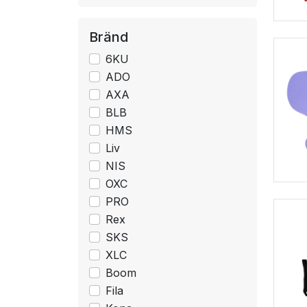
Bränd
6KU
ADO
AXA
BLB
HMS
Liv
NIS
OXC
PRO
Rex
SKS
XLC
Boom
Fila