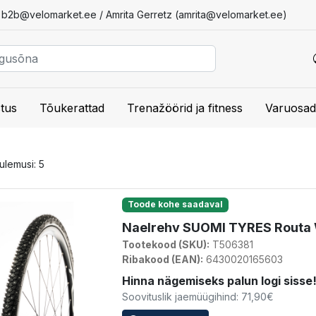
/
b2b@velomarket.ee
/ Amrita Gerretz (
amrita@velomarket.ee
)
tus
Tõukerattad
Trenažöörid ja fitness
Varuosad
tulemusi: 5
Toode kohe saadaval
Naelrehv SUOMI TYRES Routa 
Tootekood (SKU):
T506381
Ribakood (EAN):
6430020165603
Hinna nägemiseks palun logi sisse
Soovituslik jaemüügihind: 71,90€