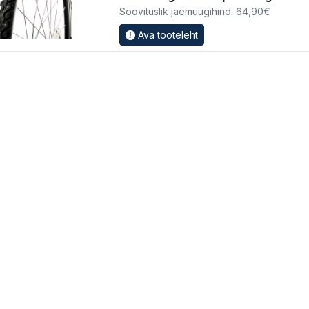
Soovituslik jaemüügihind: 64,90€
Ava tooteleht