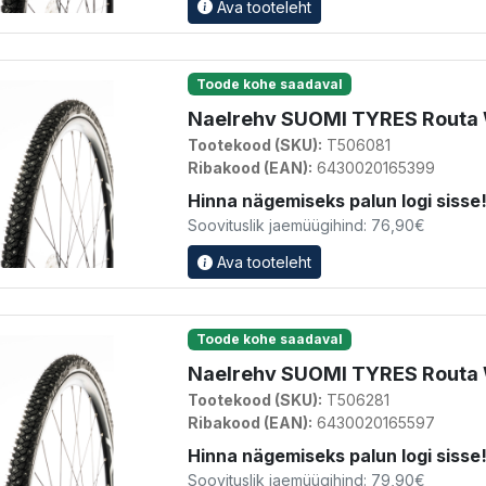
Ava tooteleht
Toode kohe saadaval
Naelrehv SUOMI TYRES Routa 
Tootekood (SKU):
T506081
Ribakood (EAN):
6430020165399
Hinna nägemiseks palun logi sisse
Soovituslik jaemüügihind: 76,90€
Ava tooteleht
Toode kohe saadaval
Naelrehv SUOMI TYRES Routa W
Tootekood (SKU):
T506281
Ribakood (EAN):
6430020165597
Hinna nägemiseks palun logi sisse
Soovituslik jaemüügihind: 79,90€