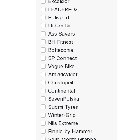
Excelsior
LEADERFOX
Polisport
Urban Iki
Ass Savers
BH Fitness
Bottecchia
SP Connect
Vogue Bike
Amladcykler
Christopeit
Continental
SevenPolska
Suomi Tyres
Winter-Grip
Nils Extreme
Finnlo by Hammer
Selle Monte Grappa