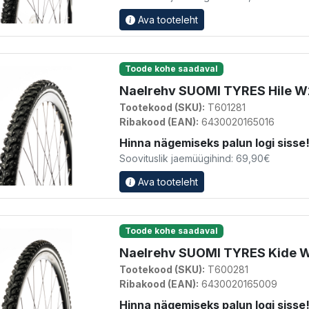
Ava tooteleht
Toode kohe saadaval
Naelrehv SUOMI TYRES Hile W2
Tootekood (SKU):
T601281
Ribakood (EAN):
6430020165016
Hinna nägemiseks palun logi sisse
Soovituslik jaemüügihind: 69,90€
Ava tooteleht
Toode kohe saadaval
Naelrehv SUOMI TYRES Kide W
Tootekood (SKU):
T600281
Ribakood (EAN):
6430020165009
Hinna nägemiseks palun logi sisse