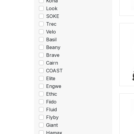
Kona
Look
SOKE
Trec
Velo
Basil
Beany
Brave
Cairn
COAST
Elite
Engwe
Ethic
Fiido
Fluid
Flyby
Giant
Hamax