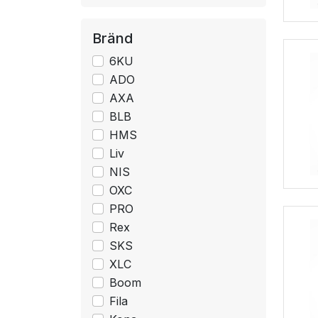
Bränd
6KU
ADO
AXA
BLB
HMS
Liv
NIS
OXC
PRO
Rex
SKS
XLC
Boom
Fila