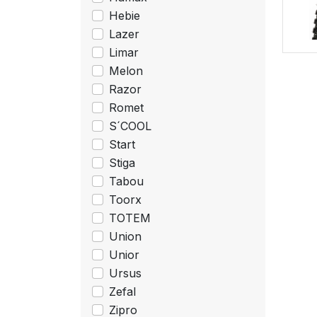
Hebie
Lazer
Limar
Melon
Razor
Romet
S´COOL
Start
Stiga
Tabou
Toorx
TOTEM
Union
Unior
Ursus
Zefal
Zipro