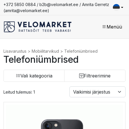
+372 5850 0884 /
b2b@velomarket.ee
/ Amrita Gerretz
(
amrita@velomarket.ee
)
Menüü
Lisavarustus
>
Mobiilitarvikud
>
Telefoniümbrised
Telefoniümbrised
Vali kategooria
Filtreerimine
Leitud tulemusi: 1