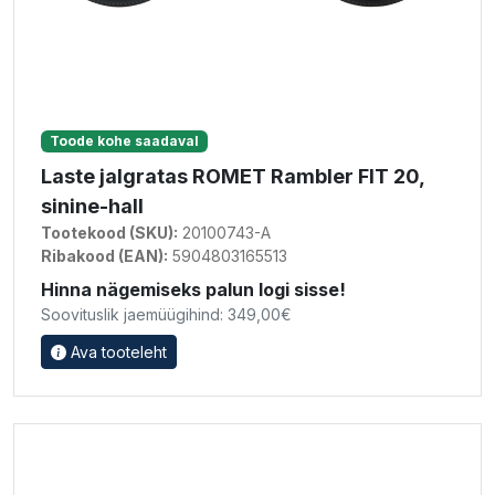
Toode kohe saadaval
Laste jalgratas ROMET Rambler FIT 20,
sinine-hall
Tootekood (SKU):
20100743-A
Ribakood (EAN):
5904803165513
Hinna nägemiseks palun logi sisse!
Soovituslik jaemüügihind: 349,00€
Ava tooteleht