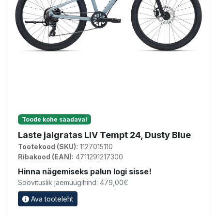
Toode kohe saadaval
Laste jalgratas LIV Tempt 24, Dusty Blue
Tootekood (SKU):
1127015110
Ribakood (EAN):
4711291217300
Hinna nägemiseks palun logi sisse!
Soovituslik jaemüügihind: 479,00€
Ava tooteleht