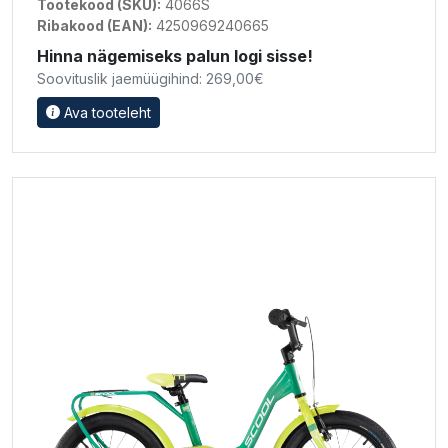
Tootekood (SKU):
4066S
Ribakood (EAN):
4250969240665
Hinna nägemiseks palun logi sisse!
Soovituslik jaemüügihind: 269,00€
Ava tooteleht