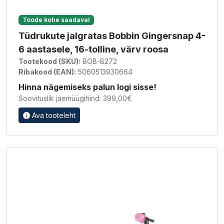
Toode kohe saadaval
Tüdrukute jalgratas Bobbin Gingersnap 4-
6 aastasele, 16-tolline, värv roosa
Tootekood (SKU):
BOB-B272
Ribakood (EAN):
5060513930664
Hinna nägemiseks palun logi sisse!
Soovituslik jaemüügihind: 399,00€
Ava tooteleht