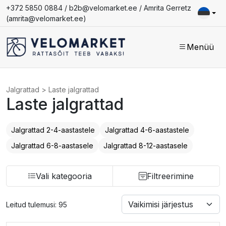
+372 5850 0884 /
b2b@velomarket.ee
/ Amrita Gerretz
(
amrita@velomarket.ee
)
Menüü
Jalgrattad
>
Laste jalgrattad
Laste jalgrattad
Jalgrattad 2-4-aastastele
Jalgrattad 4-6-aastastele
Jalgrattad 6-8-aastasele
Jalgrattad 8-12-aastasele
Vali kategooria
Filtreerimine
Leitud tulemusi: 95