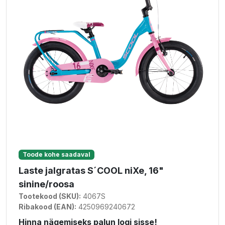
Toode kohe saadaval
Laste jalgratas S´COOL niXe, 16"
sinine/roosa
Tootekood (SKU):
4067S
Ribakood (EAN):
4250969240672
Hinna nägemiseks palun logi sisse!