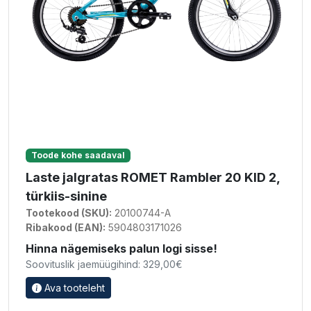
Toode kohe saadaval
Laste jalgratas ROMET Rambler 20 KID 2,
türkiis-sinine
Tootekood (SKU):
20100744-A
Ribakood (EAN):
5904803171026
Hinna nägemiseks palun logi sisse!
Soovituslik jaemüügihind: 329,00€
Ava tooteleht