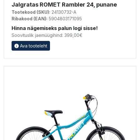
Jalgratas ROMET Rambler 24, punane
Tootekood (SKU):
24130732-A
Ribakood (EAN):
5904803171095
Hinna nägemiseks palun logi sisse!
Soovituslik jaemüügihind: 399,00€
Ava tooteleht