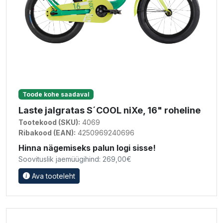
Toode kohe saadaval
Laste jalgratas S´COOL niXe, 16" roheline
Tootekood (SKU):
4069
Ribakood (EAN):
4250969240696
Hinna nägemiseks palun logi sisse!
Soovituslik jaemüügihind: 269,00€
Ava tooteleht