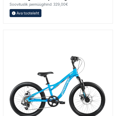
Soovituslik jaemüügihind: 329,00€
Ava tooteleht