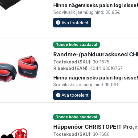
Hinna nägemiseks palun logi sisse
Soovituslik jaemüügihind: 36,95€
Ava tooteleht
Toode kohe saadaval
Randme-/pahkluuraskused CHR
Tootekood (SKU):
30-1675
Ribakood (EAN):
4044163016757
Hinna nägemiseks palun logi sisse
Soovituslik jaemüügihind: 19,99€
Ava tooteleht
Toode kohe saadaval
Hüppenöör CHRISTOPEIT Pro, 
Tootekood (SKU):
30-1686