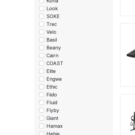
Kona
Look
SOKE
Trec
Velo
Basil
Beany
Cairn
COAST
Elite
Engwe
Ethic
Fiido
Fluid
Flyby
Giant
Hamax
Hebie