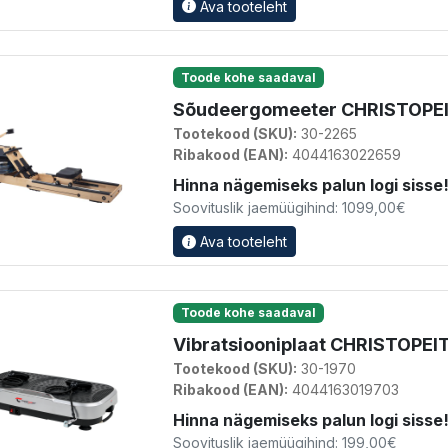
Ava tooteleht
Toode kohe saadaval
Sõudeergomeeter CHRISTOPEI
Tootekood (SKU):
30-2265
Ribakood (EAN):
4044163022659
Hinna nägemiseks palun logi sisse
Soovituslik jaemüügihind: 1099,00€
Ava tooteleht
Toode kohe saadaval
Vibratsiooniplaat CHRISTOPEI
Tootekood (SKU):
30-1970
Ribakood (EAN):
4044163019703
Hinna nägemiseks palun logi sisse
Soovituslik jaemüügihind: 199,00€