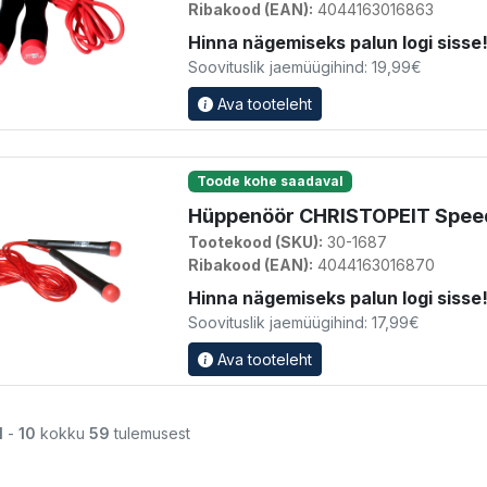
Ribakood (EAN):
4044163016863
Hinna nägemiseks palun logi sisse
Soovituslik jaemüügihind: 19,99€
Ava tooteleht
Toode kohe saadaval
Hüppenöör CHRISTOPEIT Spee
Tootekood (SKU):
30-1687
Ribakood (EAN):
4044163016870
Hinna nägemiseks palun logi sisse
Soovituslik jaemüügihind: 17,99€
Ava tooteleht
1
-
10
kokku
59
tulemusest