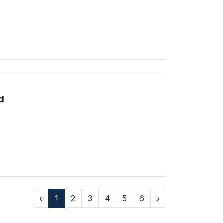
!
d
!
‹
1
2
3
4
5
6
›