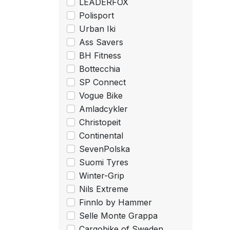
LEADERFOX
Polisport
Urban Iki
Ass Savers
BH Fitness
Bottecchia
SP Connect
Vogue Bike
Amladcykler
Christopeit
Continental
SevenPolska
Suomi Tyres
Winter-Grip
Nils Extreme
Finnlo by Hammer
Selle Monte Grappa
Cargobike of Sweden