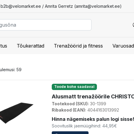
/
b2b@velomarket.ee
/ Amrita Gerretz (
amrita@velomarket.ee
)
tus
Tõukerattad
Trenažöörid ja fitness
Varuosad
tulemusi: 59
Toode kohe saadaval
Alusmatt trenažöörile CHRISTO
Tootekood (SKU):
30-1399
Ribakood (EAN):
4044163013992
Hinna nägemiseks palun logi sisse
Soovituslik jaemüügihind: 44,95€