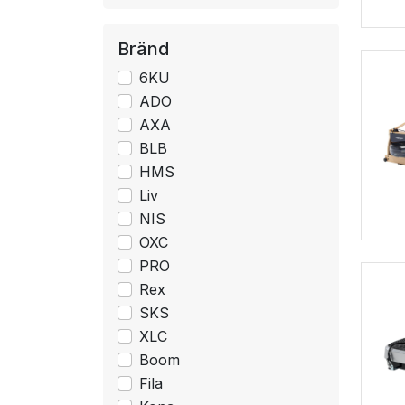
Bränd
6KU
ADO
AXA
BLB
HMS
Liv
NIS
OXC
PRO
Rex
SKS
XLC
Boom
Fila