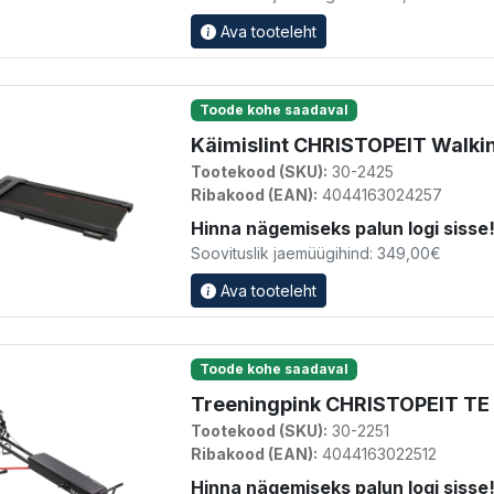
Ava tooteleht
Toode kohe saadaval
Käimislint CHRISTOPEIT Walkin
Tootekood (SKU):
30-2425
Ribakood (EAN):
4044163024257
Hinna nägemiseks palun logi sisse
Soovituslik jaemüügihind: 349,00€
Ava tooteleht
Toode kohe saadaval
Treeningpink CHRISTOPEIT TE
Tootekood (SKU):
30-2251
Ribakood (EAN):
4044163022512
Hinna nägemiseks palun logi sisse