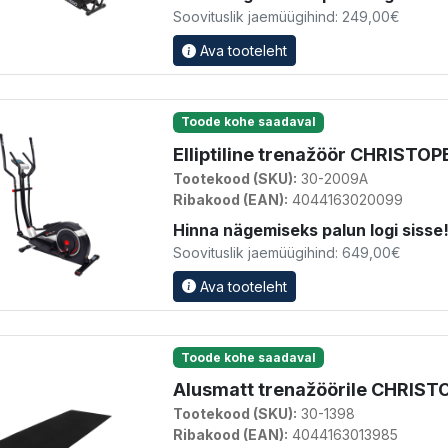
Soovituslik jaemüügihind: 249,00€
Ava tooteleht
Toode kohe saadaval
Elliptiline trenažöör CHRISTO
Tootekood (SKU):
30-2009A
Ribakood (EAN):
4044163020099
Hinna nägemiseks palun logi sisse
Soovituslik jaemüügihind: 649,00€
Ava tooteleht
Toode kohe saadaval
Alusmatt trenažöörile CHRISTO
Tootekood (SKU):
30-1398
Ribakood (EAN):
4044163013985