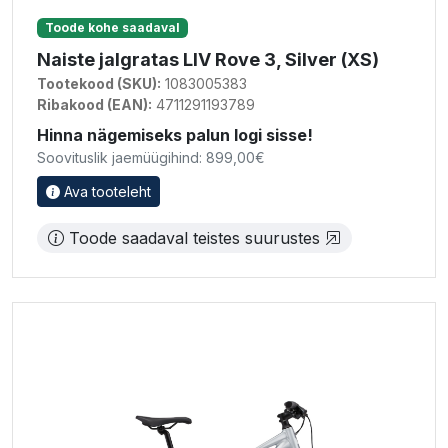
Toode kohe saadaval
Naiste jalgratas LIV Rove 3, Silver (XS)
Tootekood (SKU):
1083005383
Ribakood (EAN):
4711291193789
Hinna nägemiseks palun logi sisse!
Soovituslik jaemüügihind: 899,00€
Ava tooteleht
Toode saadaval teistes suurustes