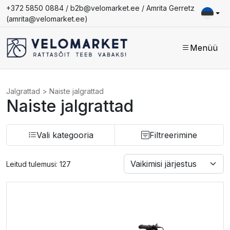
+372 5850 0884 /
b2b@velomarket.ee
/ Amrita Gerretz
(
amrita@velomarket.ee
)
Menüü
Jalgrattad
>
Naiste jalgrattad
Naiste jalgrattad
Vali kategooria
Filtreerimine
Leitud tulemusi: 127