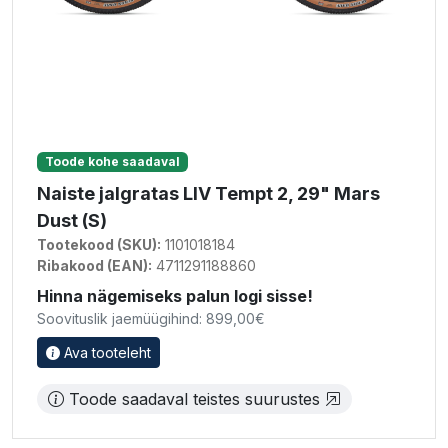
Toode kohe saadaval
Naiste jalgratas LIV Tempt 2, 29" Mars
Dust (S)
Tootekood (SKU):
1101018184
Ribakood (EAN):
4711291188860
Hinna nägemiseks palun logi sisse!
Soovituslik jaemüügihind: 899,00€
Ava tooteleht
Toode saadaval teistes suurustes