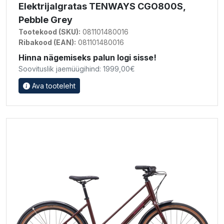
Elektrijalgratas TENWAYS CGO800S,
Pebble Grey
Tootekood (SKU):
081101480016
Ribakood (EAN):
081101480016
Hinna nägemiseks palun logi sisse!
Soovituslik jaemüügihind: 1999,00€
Ava tooteleht