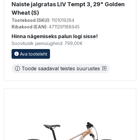
Naiste jalgratas LIV Tempt 3, 29" Golden
Wheat (S)
Tootekood (SKU):
1101019284
Ribakood (EAN):
4711291188945
Hinna nägemiseks palun logi sisse!
Soovituslik jaemüügihind: 799,00€
Ava tooteleht
Toode saadaval teistes suurustes