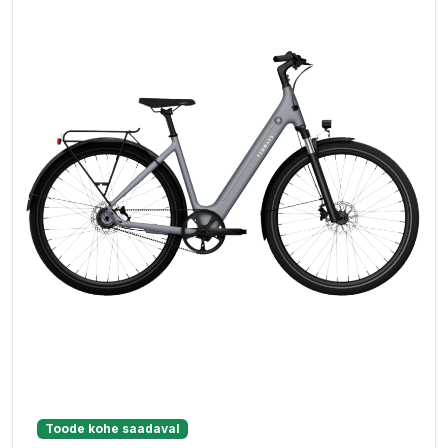
Toode kohe saadaval