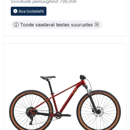
Soovituslik jaemüügihind: 799,00€
Ava tooteleht
Toode saadaval teistes suurustes