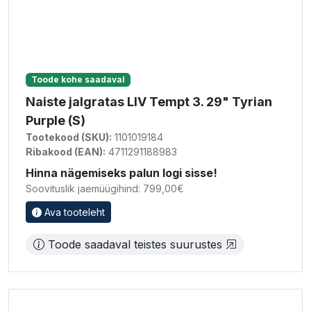
Toode kohe saadaval
Naiste jalgratas LIV Tempt 3. 29" Tyrian
Purple (S)
Tootekood (SKU):
1101019184
Ribakood (EAN):
4711291188983
Hinna nägemiseks palun logi sisse!
Soovituslik jaemüügihind: 799,00€
Ava tooteleht
Toode saadaval teistes suurustes