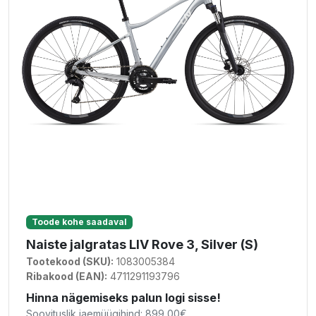
Toode kohe saadaval
Naiste jalgratas LIV Rove 3, Silver (S)
Tootekood (SKU):
1083005384
Ribakood (EAN):
4711291193796
Hinna nägemiseks palun logi sisse!
Soovituslik jaemüügihind: 899,00€