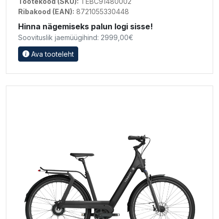
Tootekood (SKU):
TEBC91480002
Ribakood (EAN):
8721055330448
Hinna nägemiseks palun logi sisse!
Soovituslik jaemüügihind: 2999,00€
Ava tooteleht