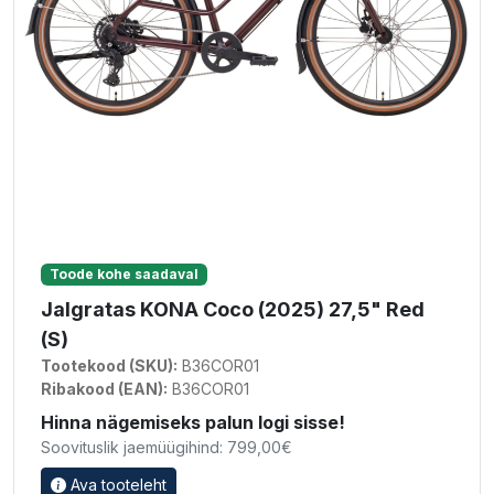
Toode kohe saadaval
Jalgratas KONA Coco (2025) 27,5" Red
(S)
Tootekood (SKU):
B36COR01
Ribakood (EAN):
B36COR01
Hinna nägemiseks palun logi sisse!
Soovituslik jaemüügihind: 799,00€
Ava tooteleht