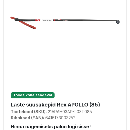
Toode kohe saadaval
Laste suusakepid Rex APOLLO (85)
Tootekood (SKU):
21ARAH03AP-T03T085
Ribakood (EAN):
6416173003252
Hinna nägemiseks palun logi sisse!