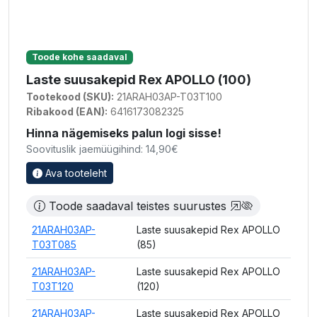
Toode kohe saadaval
Laste suusakepid Rex APOLLO (100)
Tootekood (SKU):
21ARAH03AP-T03T100
Ribakood (EAN):
6416173082325
Hinna nägemiseks palun logi sisse!
Soovituslik jaemüügihind: 14,90€
Ava tooteleht
Toode saadaval teistes suurustes
21ARAH03AP-
Laste suusakepid Rex APOLLO
T03T085
(85)
21ARAH03AP-
Laste suusakepid Rex APOLLO
T03T120
(120)
21ARAH03AP-
Laste suusakepid Rex APOLLO