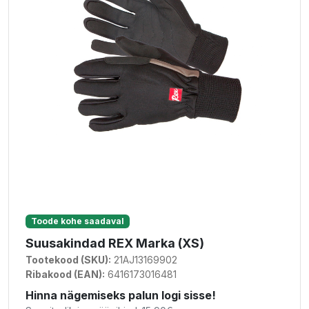
Toode kohe saadaval
Suusakindad REX Marka (XS)
Tootekood (SKU):
21AJ13169902
Ribakood (EAN):
6416173016481
Hinna nägemiseks palun logi sisse!