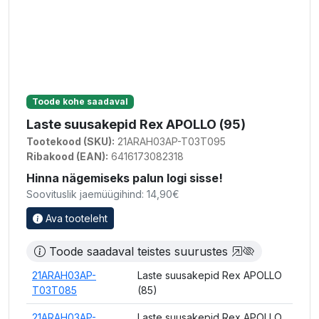
Toode kohe saadaval
Laste suusakepid Rex APOLLO (95)
Tootekood (SKU):
21ARAH03AP-T03T095
Ribakood (EAN):
6416173082318
Hinna nägemiseks palun logi sisse!
Soovituslik jaemüügihind: 14,90€
Ava tooteleht
Toode saadaval teistes suurustes
21ARAH03AP-
Laste suusakepid Rex APOLLO
T03T085
(85)
21ARAH03AP-
Laste suusakepid Rex APOLLO