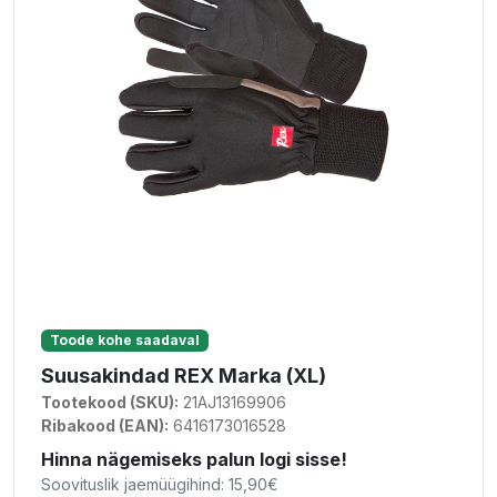
Toode kohe saadaval
Suusakindad REX Marka (XL)
Tootekood (SKU):
21AJ13169906
Ribakood (EAN):
6416173016528
Hinna nägemiseks palun logi sisse!
Soovituslik jaemüügihind: 15,90€