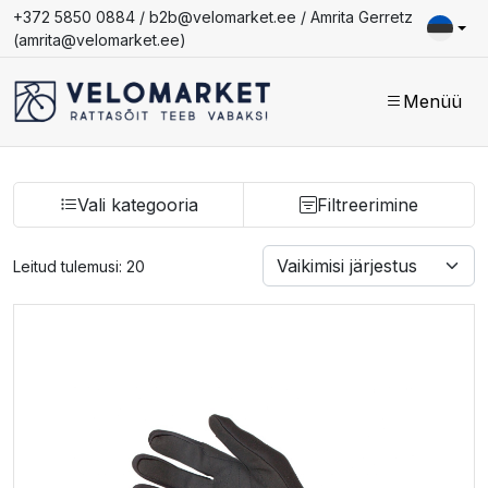
+372 5850 0884 /
b2b@velomarket.ee
/ Amrita Gerretz
(
amrita@velomarket.ee
)
Menüü
Vali kategooria
Filtreerimine
Leitud tulemusi: 20