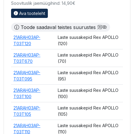
Soovituslik jaemüügihind: 14,90€
Ava tooteleht
Toode saadaval teistes suurustes
21ARAH03AP-
Laste suusakepid Rex APOLLO
T03T120
(120)
21ARAH03AP-
Laste suusakepid Rex APOLLO
T03T670
(70)
21ARAH03AP-
Laste suusakepid Rex APOLLO
T03T095
(95)
21ARAH03AP-
Laste suusakepid Rex APOLLO
T03T100
(100)
21ARAH03AP-
Laste suusakepid Rex APOLLO
T03T105
(105)
21ARAH03AP-
Laste suusakepid Rex APOLLO
T03T110
(110)