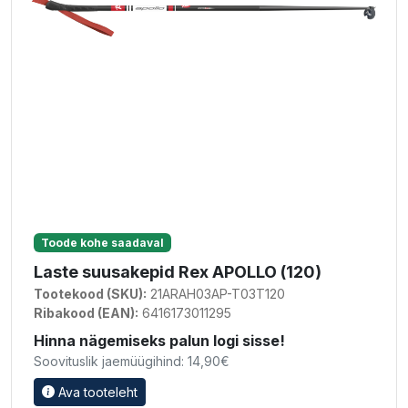
Toode kohe saadaval
Laste suusakepid Rex APOLLO (120)
Tootekood (SKU):
21ARAH03AP-T03T120
Ribakood (EAN):
6416173011295
Hinna nägemiseks palun logi sisse!
Soovituslik jaemüügihind: 14,90€
Ava tooteleht