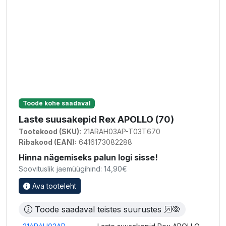
Toode kohe saadaval
Laste suusakepid Rex APOLLO (70)
Tootekood (SKU):
21ARAH03AP-T03T670
Ribakood (EAN):
6416173082288
Hinna nägemiseks palun logi sisse!
Soovituslik jaemüügihind: 14,90€
Ava tooteleht
Toode saadaval teistes suurustes