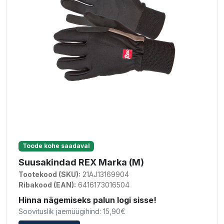
Toode kohe saadaval
Suusakindad REX Marka (M)
Tootekood (SKU):
21AJ13169904
Ribakood (EAN):
6416173016504
Hinna nägemiseks palun logi sisse!
Soovituslik jaemüügihind: 15,90€