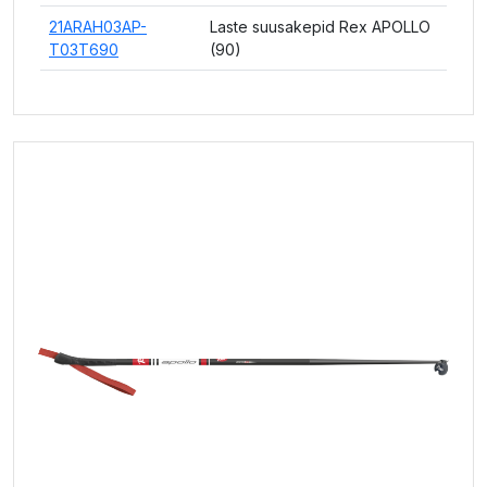
21ARAH03AP-
Laste suusakepid Rex APOLLO
T03T690
(90)