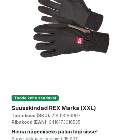
Toode kohe saadaval
Suusakindad REX Marka (XXL)
Tootekood (SKU):
21AJ13169907
Ribakood (EAN):
6416173016535
Hinna nägemiseks palun logi sisse!
Soovituslik jaemüügihind: 15,90€