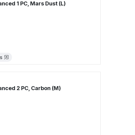
ced 1 PC, Mars Dust (L)
!
es
nced 2 PC, Carbon (M)
!