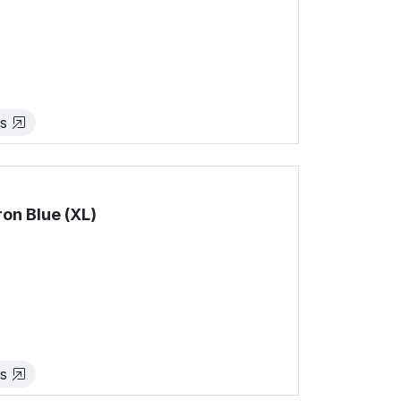
!
es
on Blue (XL)
!
es