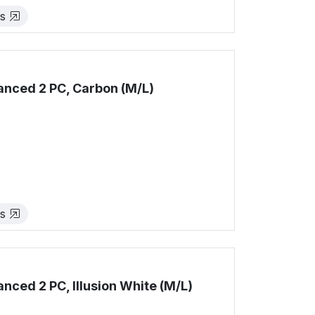
es
nced 2 PC, Carbon (M/L)
!
es
ed 2 PC, Illusion White (M/L)