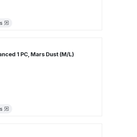
es
ced 1 PC, Mars Dust (M/L)
!
es