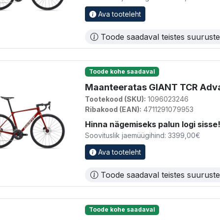
Ava tooteleht
Toode saadaval teistes suurust
Toode kohe saadaval
Maanteeratas GIANT TCR Advan
Tootekood (SKU):
1096023246
Ribakood (EAN):
4711291079953
Hinna nägemiseks palun logi sisse
Soovituslik jaemüügihind: 3399,00€
Ava tooteleht
Toode saadaval teistes suurust
Toode kohe saadaval