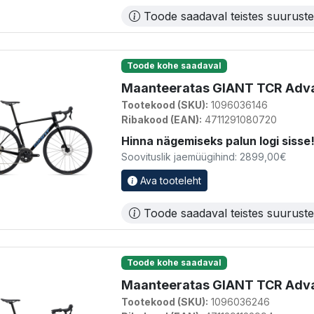
Toode saadaval teistes suurust
Toode kohe saadaval
Maanteeratas GIANT TCR Adva
Tootekood (SKU):
1096036146
Ribakood (EAN):
4711291080720
Hinna nägemiseks palun logi sisse
Soovituslik jaemüügihind: 2899,00€
Ava tooteleht
Toode saadaval teistes suurust
Toode kohe saadaval
Maanteeratas GIANT TCR Advanc
Tootekood (SKU):
1096036246