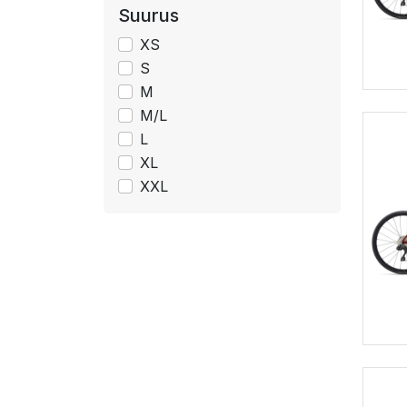
Suurus
XS
S
M
M/L
L
XL
XXL