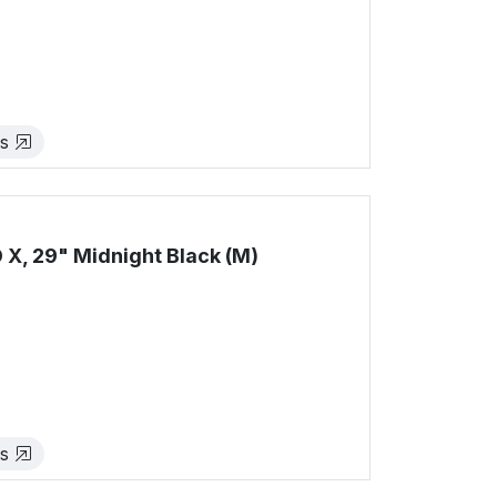
!
es
X, 29" Midnight Black (M)
!
es