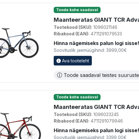
Toode kohe saadaval
Maanteeratas GIANT TCR Advan
Tootekood (SKU):
1096021146
Ribakood (EAN):
4711291079533
Hinna nägemiseks palun logi sisse
Soovituslik jaemüügihind: 3999,00€
Ava tooteleht
Toode saadaval teistes suurust
Toode kohe saadaval
Maanteeratas GIANT TCR Advan
Tootekood (SKU):
1096023245
Ribakood (EAN):
4711291079946
Hinna nägemiseks palun logi sisse
Soovituslik jaemüügihind: 3399,00€