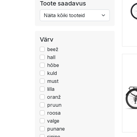
Toote saadavus
Värv
beež
hall
hõbe
kuld
must
lilla
oranž
pruun
roosa
valge
punane
sinine