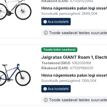
Ribakood (EAN):
4711291122994
Hinna nägemiseks palun logi sisse
Soovituslik jaemüügihind: 2899,00€
Ava tooteleht
Toode saadaval teistes suurust
Toode kohe saadaval
Jalgratas GIANT Roam 1, Electr
Tootekood (SKU):
1082008188
Ribakood (EAN):
4711291188020
Hinna nägemiseks palun logi sisse
Soovituslik jaemüügihind: 1399,00€
Ava tooteleht
Toode saadaval teistes suurust