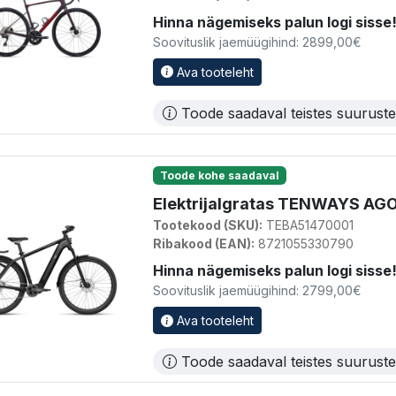
Hinna nägemiseks palun logi sisse
Soovituslik jaemüügihind: 2899,00€
Ava tooteleht
Toode saadaval teistes suurust
Toode kohe saadaval
Elektrijalgratas TENWAYS AGO 
Tootekood (SKU):
TEBA51470001
Ribakood (EAN):
8721055330790
Hinna nägemiseks palun logi sisse
Soovituslik jaemüügihind: 2799,00€
Ava tooteleht
Toode saadaval teistes suurust