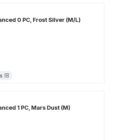
ced 0 PC, Frost Silver (M/L)
!
es
ced 1 PC, Mars Dust (M)
!