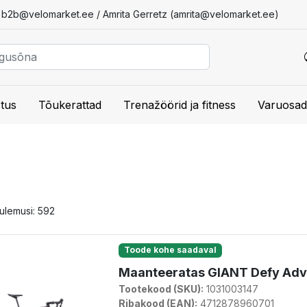
/
b2b@velomarket.ee
/ Amrita Gerretz (
amrita@velomarket.ee
)
tus
Tõukerattad
Trenažöörid ja fitness
Varuosad
tulemusi: 592
Toode kohe saadaval
Maanteeratas GIANT Defy Adva
Tootekood (SKU):
1031003147
Ribakood (EAN):
4712878960701