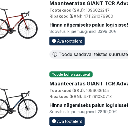
Maanteeratas GIANT TCR Advan
Tootekood (SKU):
1096023247
Ribakood (EAN):
4711291079960
Hinna nägemiseks palun logi sisse
Soovituslik jaemüügihind: 3399,00€
Ava tooteleht
Toode saadaval teistes suurust
Toode kohe saadaval
Maanteeratas GIANT TCR Adva
Tootekood (SKU):
1096036145
Ribakood (EAN):
4711291080713
Hinna nägemiseks palun logi sisse
Soovituslik jaemüügihind: 2899,00€
Ava tooteleht