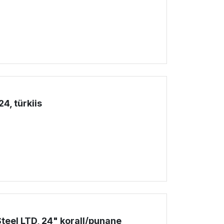
!
4, türkiis
!
teel LTD, 24" korall/punane