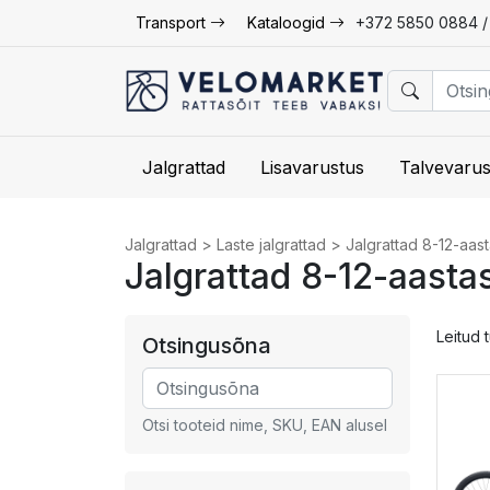
Transport
Kataloogid
+372 5850 0884 
Jalgrattad
Lisavarustus
Talvevarus
Jalgrattad
>
Laste jalgrattad
>
Jalgrattad 8-12-aas
Jalgrattad 8-12-aasta
Leitud 
Otsingusõna
Otsi tooteid nime, SKU, EAN alusel