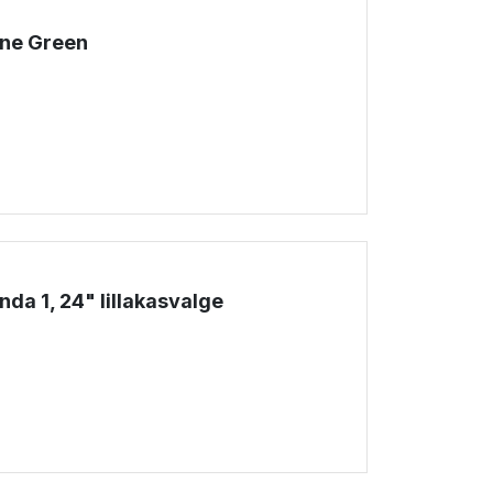
pine Green
!
da 1, 24" lillakasvalge
!