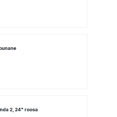
!
 punane
!
nda 2, 24" roosa