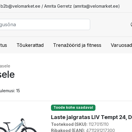
/
b2b@velomarket.ee
/ Amrita Gerretz (
amrita@velomarket.ee
)
tus
Tõukerattad
Trenažöörid ja fitness
Varuosad
tasele
sele
tulemusi: 15
Toode kohe saadaval
Laste jalgratas LIV Tempt 24, 
Tootekood (SKU):
1127015110
Ribakood (EAN):
4711291217300