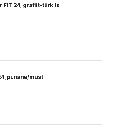
IT 24, grafiit-türkiis
!
24, punane/must
!