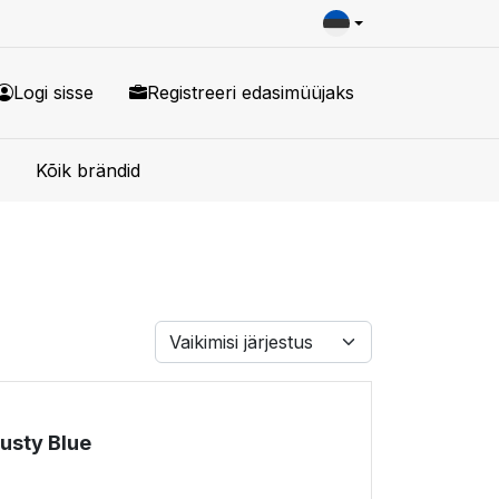
Logi sisse
Registreeri edasimüüjaks
Kõik brändid
Dusty Blue