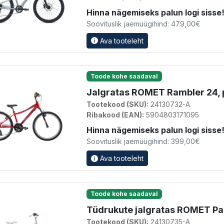
Hinna nägemiseks palun logi sisse
Soovituslik jaemüügihind: 479,00€
Ava tooteleht
Toode kohe saadaval
Jalgratas ROMET Rambler 24,
Tootekood (SKU):
24130732-A
Ribakood (EAN):
5904803171095
Hinna nägemiseks palun logi sisse
Soovituslik jaemüügihind: 399,00€
Ava tooteleht
Toode kohe saadaval
Tüdrukute jalgratas ROMET Pa
Tootekood (SKU):
24130735-A