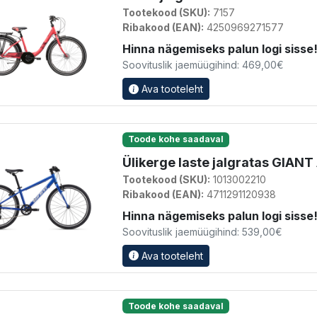
Tootekood (SKU):
7157
Ribakood (EAN):
4250969271577
Hinna nägemiseks palun logi sisse
Soovituslik jaemüügihind: 469,00€
Ava tooteleht
Toode kohe saadaval
Ülikerge laste jalgratas GIANT
Tootekood (SKU):
1013002210
Ribakood (EAN):
4711291120938
Hinna nägemiseks palun logi sisse
Soovituslik jaemüügihind: 539,00€
Ava tooteleht
Toode kohe saadaval