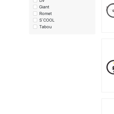
Liv
Giant
Romet
S´COOL
Tabou