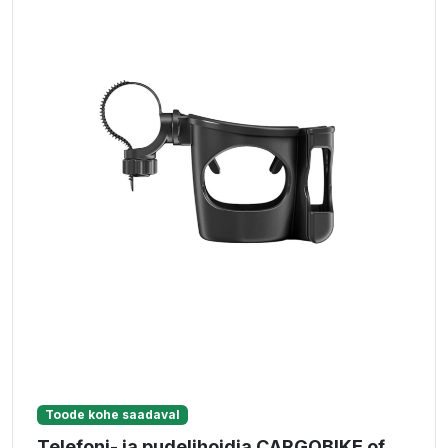
Toode kohe saadaval
Telefoni- ja pudelihoidja CARGOBIKE of