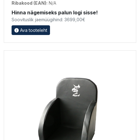
Ribakood (EAN):
N/A
Hinna nägemiseks palun logi sisse!
Soovituslik jaemüügihind: 3699,00€
Ava tooteleht