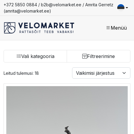
+372 5850 0884 /
b2b@velomarket.ee
/ Amrita Gerretz
(
amrita@velomarket.ee
)
Menüü
Vali kategooria
Filtreerimine
Leitud tulemusi: 18