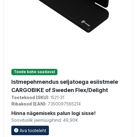
Toode kohe saadaval
Istmepehmendus seljatoega esiistmele
CARGOBIKE of Sweden Flex/Delight
Tootekood (SKU):
1521-31
Ribakood (EAN):
7350097565214
Hinna nägemiseks palun logi sisse!
Soovituslik jaemüügihind: 49,90€
Ava tooteleht