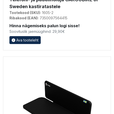
Sweden kastiratastele
Tootekood (SKU):
1605-2
Ribakood (EAN):
7350097564415
Hinna nägemiseks palun logi sisse!
Soovituslik jaemüügihind: 29,90€
Ava tooteleht