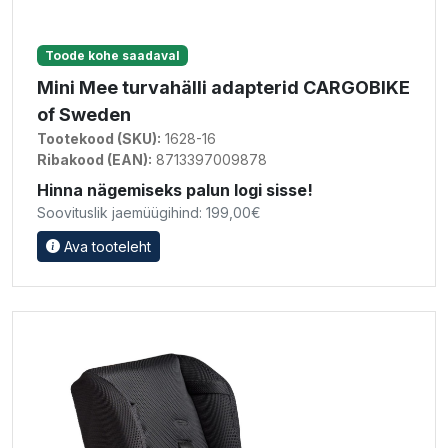
Toode kohe saadaval
Mini Mee turvahälli adapterid CARGOBIKE
of Sweden
Tootekood (SKU):
1628-16
Ribakood (EAN):
8713397009878
Hinna nägemiseks palun logi sisse!
Soovituslik jaemüügihind: 199,00€
Ava tooteleht