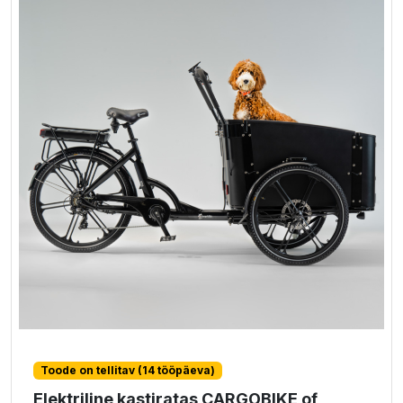
Toode on tellitav (14 tööpäeva)
Elektriline kastiratas CARGOBIKE of