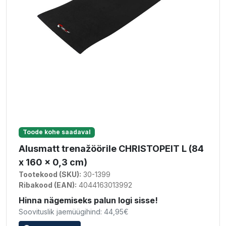
Toode kohe saadaval
Alusmatt trenažöörile CHRISTOPEIT L (84
x 160 x 0,3 cm)
Tootekood (SKU):
30-1399
Ribakood (EAN):
4044163013992
Hinna nägemiseks palun logi sisse!
Soovituslik jaemüügihind: 44,95€