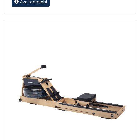
Ava tooteleht