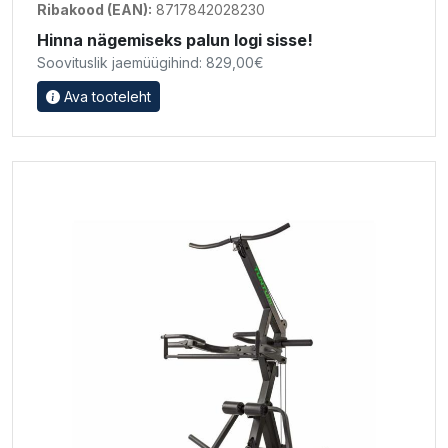
Ribakood (EAN):
8717842028230
Hinna nägemiseks palun logi sisse!
Soovituslik jaemüügihind: 829,00€
Ava tooteleht