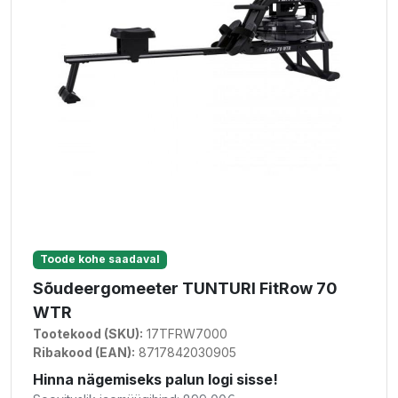
Toode kohe saadaval
Sõudeergomeeter TUNTURI FitRow 70
WTR
Tootekood (SKU):
17TFRW7000
Ribakood (EAN):
8717842030905
Hinna nägemiseks palun logi sisse!