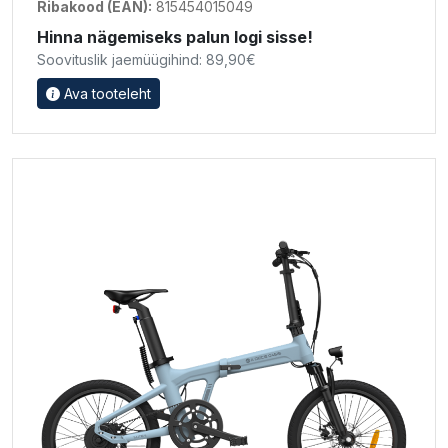
Ribakood (EAN):
815454015049
Hinna nägemiseks palun logi sisse!
Soovituslik jaemüügihind: 89,90€
Ava tooteleht