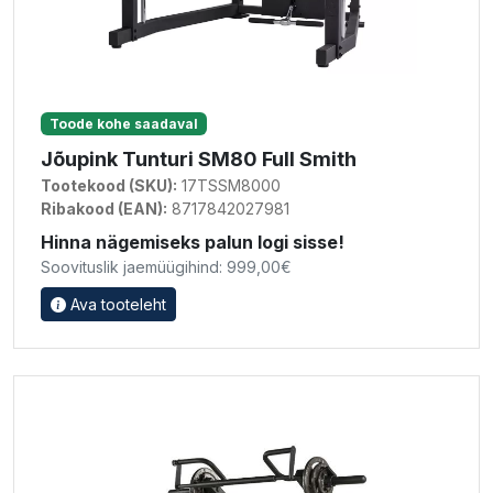
Toode kohe saadaval
Jõupink Tunturi SM80 Full Smith
Tootekood (SKU):
17TSSM8000
Ribakood (EAN):
8717842027981
Hinna nägemiseks palun logi sisse!
Soovituslik jaemüügihind: 999,00€
Ava tooteleht