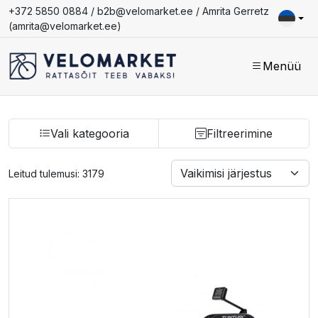
+372 5850 0884 /
b2b@velomarket.ee
/ Amrita Gerretz
(
amrita@velomarket.ee
)
Menüü
Vali kategooria
Filtreerimine
Leitud tulemusi: 3179