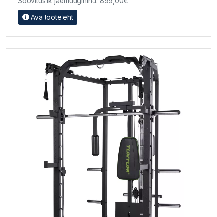
Soovituslik jaemüügihind: 899,00€
Ava tooteleht