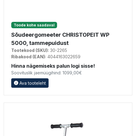
Toode kohe saadaval
Sõudeergomeeter CHRISTOPEIT WP
5000, tammepuidust
Tootekood (SKU):
30-2265
Ribakood (EAN):
4044163022659
Hinna nägemiseks palun logi sisse!
Soovituslik jaemüügihind: 1099,00€
Ava tooteleht