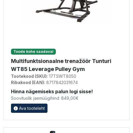
Toode kohe saadaval
Multifunktsionaalne trenažöör Tunturi
WT85 Leverage Pulley Gym
Tootekood (SKU):
17TSWT8050
Ribakood (EAN):
8717842031674
Hinna nägemiseks palun logi sisse!
Soovituslik jaemüügihind: 849,00€
Ava tooteleht