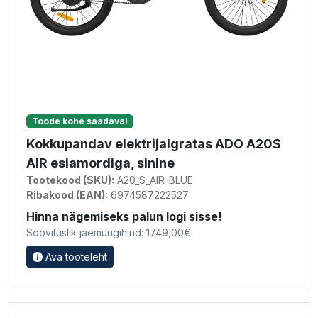
Toode kohe saadaval
Kokkupandav elektrijalgratas ADO A20S
AIR esiamordiga, sinine
Tootekood (SKU):
A20_S_AIR-BLUE
Ribakood (EAN):
6974587222527
Hinna nägemiseks palun logi sisse!
Soovituslik jaemüügihind: 1749,00€
Ava tooteleht