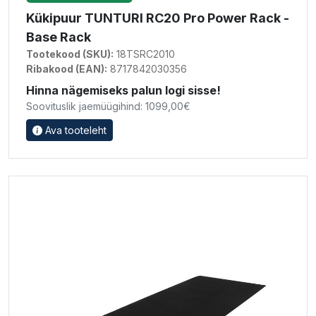
Kükipuur TUNTURI RC20 Pro Power Rack -
Base Rack
Tootekood (SKU):
18TSRC2010
Ribakood (EAN):
8717842030356
Hinna nägemiseks palun logi sisse!
Soovituslik jaemüügihind: 1099,00€
Ava tooteleht