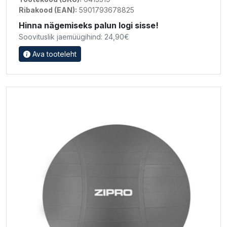
Ribakood (EAN):
5901793678825
Hinna nägemiseks palun logi sisse!
Soovituslik jaemüügihind: 24,90€
Ava tooteleht