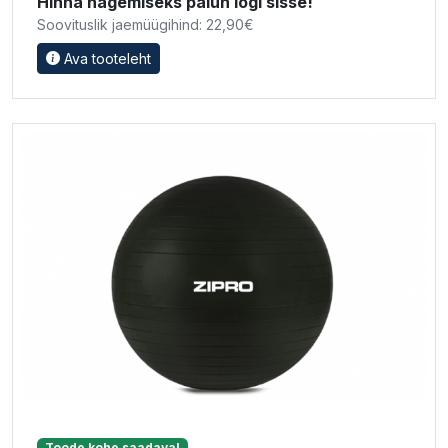
Hinna nägemiseks palun logi sisse!
Soovituslik jaemüügihind: 22,90€
Ava tooteleht
Toode kohe saadaval