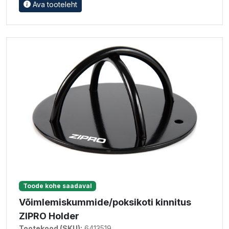
Ava tooteleht
Toode kohe saadaval
Võimlemiskummide/poksikoti kinnitus
ZIPRO Holder
Tootekood (SKU):
6413519