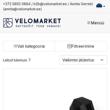
+372 5850 0884 /
b2b@velomarket.ee
/ Amrita Gerretz
(
amrita@velomarket.ee
)
Menüü
Vali kategooria
Filtreerimine
Leitud tulemusi: 7