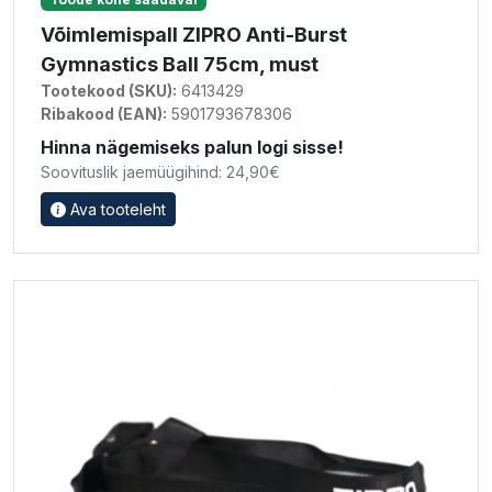
Võimlemispall ZIPRO Anti-Burst
Gymnastics Ball 75cm, must
Tootekood (SKU):
6413429
Ribakood (EAN):
5901793678306
Hinna nägemiseks palun logi sisse!
Soovituslik jaemüügihind: 24,90€
Ava tooteleht