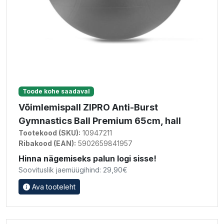
Toode kohe saadaval
Võimlemispall ZIPRO Anti-Burst
Gymnastics Ball Premium 65cm, hall
Tootekood (SKU):
10947211
Ribakood (EAN):
5902659841957
Hinna nägemiseks palun logi sisse!
Soovituslik jaemüügihind: 29,90€
Ava tooteleht