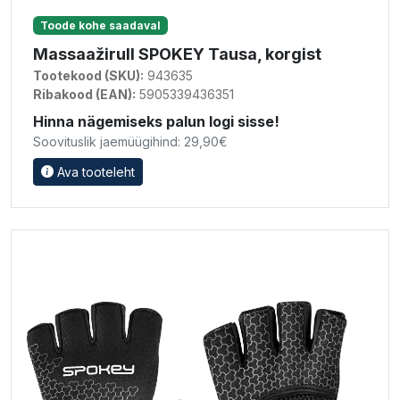
Toode kohe saadaval
Massaažirull SPOKEY Tausa, korgist
Tootekood (SKU):
943635
Ribakood (EAN):
5905339436351
Hinna nägemiseks palun logi sisse!
Soovituslik jaemüügihind: 29,90€
Ava tooteleht