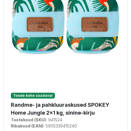
Toode kohe saadaval
Randme- ja pahkluuraskused SPOKEY
Home Jungle 2x1 kg, sinine-kirju
Tootekood (SKU):
941524
Ribakood (EAN):
5905339415240