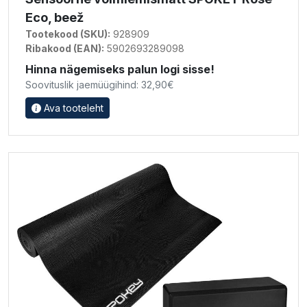
Eco, beež
Tootekood (SKU):
928909
Ribakood (EAN):
5902693289098
Hinna nägemiseks palun logi sisse!
Soovituslik jaemüügihind: 32,90€
Ava tooteleht