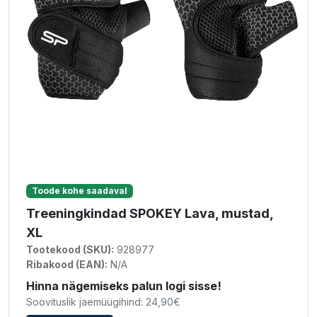
Toode kohe saadaval
Treeningkindad SPOKEY Lava, mustad,
XL
Tootekood (SKU):
928977
Ribakood (EAN):
N/A
Hinna nägemiseks palun logi sisse!
Soovituslik jaemüügihind: 24,90€