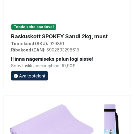
Toode kohe saadaval
Raskuskott SPOKEY Sandi 2kg, must
Tootekood (SKU):
929861
Ribakood (EAN):
5902693298618
Hinna nägemiseks palun logi sisse!
Soovituslik jaemüügihind: 19,90€
Ava tooteleht