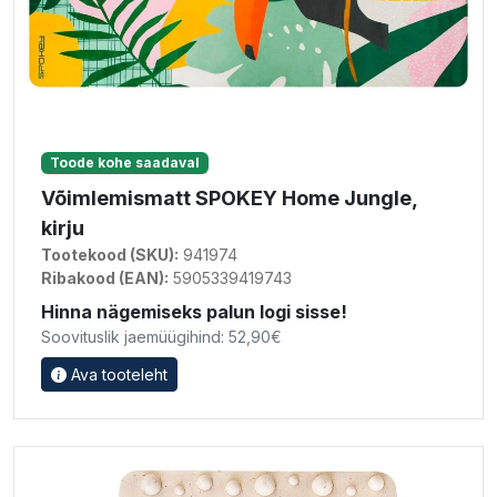
Toode kohe saadaval
Võimlemismatt SPOKEY Home Jungle,
kirju
Tootekood (SKU):
941974
Ribakood (EAN):
5905339419743
Hinna nägemiseks palun logi sisse!
Soovituslik jaemüügihind: 52,90€
Ava tooteleht