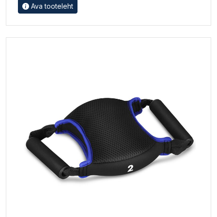
Ava tooteleht