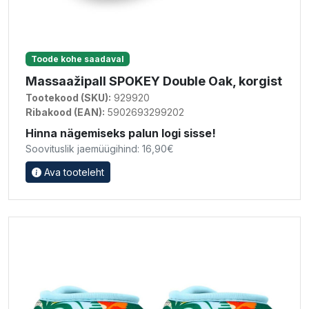
Toode kohe saadaval
Massaažipall SPOKEY Double Oak, korgist
Tootekood (SKU):
929920
Ribakood (EAN):
5902693299202
Hinna nägemiseks palun logi sisse!
Soovituslik jaemüügihind: 16,90€
Ava tooteleht