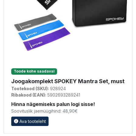
Toode kohe saadaval
Joogakomplekt SPOKEY Mantra Set, must
Tootekood (SKU):
928924
Ribakood (EAN):
5902693289241
Hinna nägemiseks palun logi sisse!
Soovituslik jaemüügihind: 48,90€
Ava tooteleht