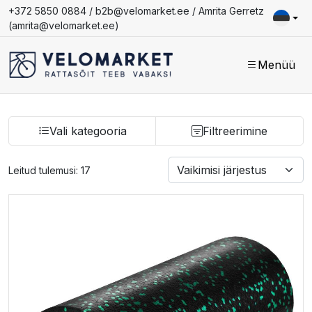
+372 5850 0884 /
b2b@velomarket.ee
/ Amrita Gerretz
(
amrita@velomarket.ee
)
Menüü
Vali kategooria
Filtreerimine
Leitud tulemusi: 17