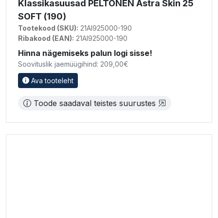
Klassikasuusad PELTONEN Astra Skin 25
SOFT (190)
Tootekood (SKU):
21AI925000-190
Ribakood (EAN):
21AI925000-190
Hinna nägemiseks palun logi sisse!
Soovituslik jaemüügihind: 209,00€
Ava tooteleht
Toode saadaval teistes suurustes