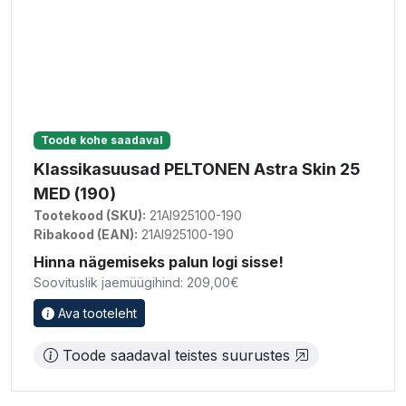
Toode kohe saadaval
Klassikasuusad PELTONEN Astra Skin 25
MED (190)
Tootekood (SKU):
21AI925100-190
Ribakood (EAN):
21AI925100-190
Hinna nägemiseks palun logi sisse!
Soovituslik jaemüügihind: 209,00€
Ava tooteleht
Toode saadaval teistes suurustes