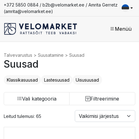
+372 5850 0884 /
b2b@velomarket.ee
/ Amrita Gerretz
(
amrita@velomarket.ee
)
Menüü
Talvevarustus
>
Suusatamine
>
Suusad
Suusad
Klassikasuusad
Lastesuusad
Uisusuusad
Vali kategooria
Filtreerimine
Leitud tulemusi: 65