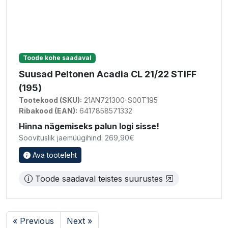
Toode kohe saadaval
Suusad Peltonen Acadia CL 21/22 STIFF
(195)
Tootekood (SKU):
21AN721300-S00T195
Ribakood (EAN):
6417858571332
Hinna nägemiseks palun logi sisse!
Soovituslik jaemüügihind: 269,90€
Ava tooteleht
Toode saadaval teistes suurustes
« Previous
Next »