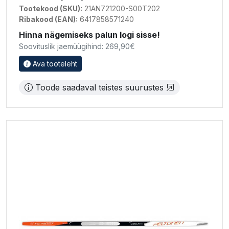
Tootekood (SKU):
21AN721200-S00T202
Ribakood (EAN):
6417858571240
Hinna nägemiseks palun logi sisse!
Soovituslik jaemüügihind: 269,90€
Ava tooteleht
Toode saadaval teistes suurustes