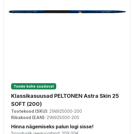
Toode kohe saadaval
Klassikasuusad PELTONEN Astra Skin 25
SOFT (200)
Tootekood (SKU):
21AI925000-200
Ribakood (EAN):
21AI925000-200
Hinna nägemiseks palun logi sisse!
Soovituslik jaemüügihind: 209,00€