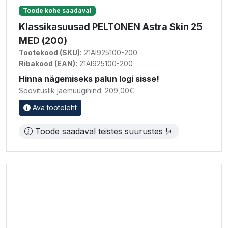
Toode kohe saadaval
Klassikasuusad PELTONEN Astra Skin 25
MED (200)
Tootekood (SKU):
21AI925100-200
Ribakood (EAN):
21AI925100-200
Hinna nägemiseks palun logi sisse!
Soovituslik jaemüügihind: 209,00€
Ava tooteleht
Toode saadaval teistes suurustes