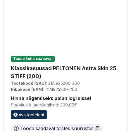
Toode kohe saadaval
Klassikasuusad PELTONEN Astra Skin 25
STIFF (200)
Tootekood (SKU):
21AI925200-200
Ribakood (EAN):
21AI925200-200
Hinna nägemiseks palun logi sisse!
Soovituslik jaemüügihind: 209,00€
Ava tooteleht
Toode saadaval teistes suurustes