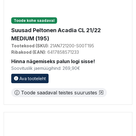
Toode kohe saadaval
Suusad Peltonen Acadia CL 21/22
MEDIUM (195)
Tootekood (SKU):
21AN721200-S00T195
Ribakood (EAN):
6417858571233
Hinna nägemiseks palun logi sisse!
Soovituslik jaemüügihind: 269,90€
Ava tooteleht
Toode saadaval teistes suurustes