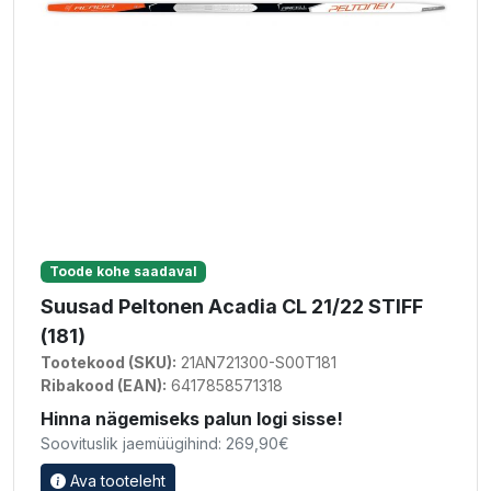
Toode kohe saadaval
Suusad Peltonen Acadia CL 21/22 STIFF
(181)
Tootekood (SKU):
21AN721300-S00T181
Ribakood (EAN):
6417858571318
Hinna nägemiseks palun logi sisse!
Soovituslik jaemüügihind: 269,90€
Ava tooteleht