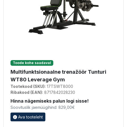
Toode kohe saadaval
Multifunktsionaalne trenažöör Tunturi
WT80 Leverage Gym
Tootekood (SKU):
17TSWT8000
Ribakood (EAN):
8717842028230
Hinna nägemiseks palun logi sisse!
Soovituslik jaemüügihind: 829,00€
Ava tooteleht