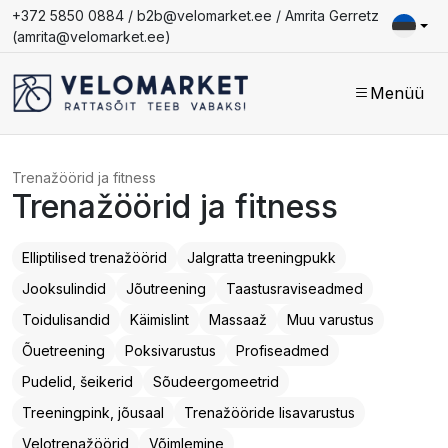
+372 5850 0884 /
b2b@velomarket.ee
/ Amrita Gerretz
(
amrita@velomarket.ee
)
Menüü
Trenažöörid ja fitness
Trenažöörid ja fitness
Elliptilised trenažöörid
Jalgratta treeningpukk
Jooksulindid
Jõutreening
Taastusraviseadmed
Toidulisandid
Käimislint
Massaaž
Muu varustus
Õuetreening
Poksivarustus
Profiseadmed
Pudelid, šeikerid
Sõudeergomeetrid
Treeningpink, jõusaal
Trenažööride lisavarustus
Velotrenažöörid
Võimlemine