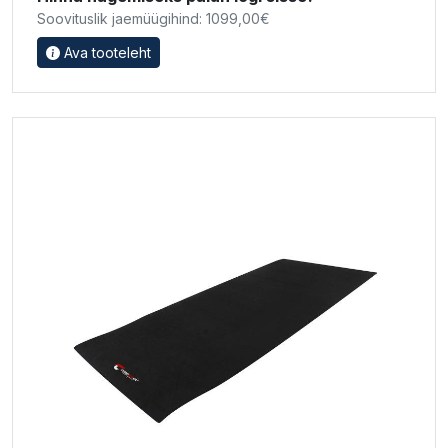
Soovituslik jaemüügihind: 1099,00€
Ava tooteleht