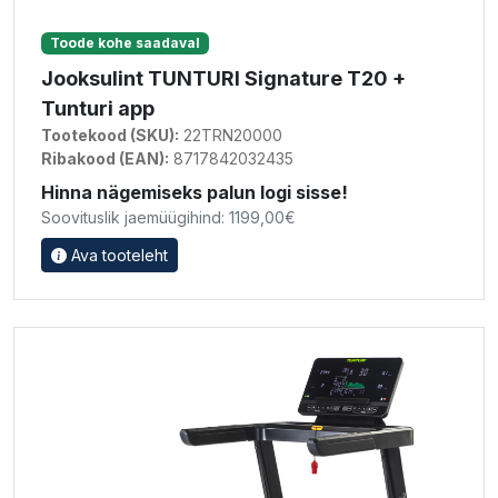
Toode kohe saadaval
Jooksulint TUNTURI Signature T20 +
Tunturi app
Tootekood (SKU):
22TRN20000
Ribakood (EAN):
8717842032435
Hinna nägemiseks palun logi sisse!
Soovituslik jaemüügihind: 1199,00€
Ava tooteleht