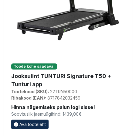
Toode kohe saadaval
Jooksulint TUNTURI Signature T50 +
Tunturi app
Tootekood (SKU):
22TRN50000
Ribakood (EAN):
8717842032459
Hinna nägemiseks palun logi sisse!
Soovituslik jaemüügihind: 1439,00€
Ava tooteleht