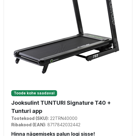
Toode kohe saadaval
Jooksulint TUNTURI Signature T40 +
Tunturi app
Tootekood (SKU):
22TRN40000
Ribakood (EAN):
8717842032442
Hinna nägemiseks palun logi sisse!