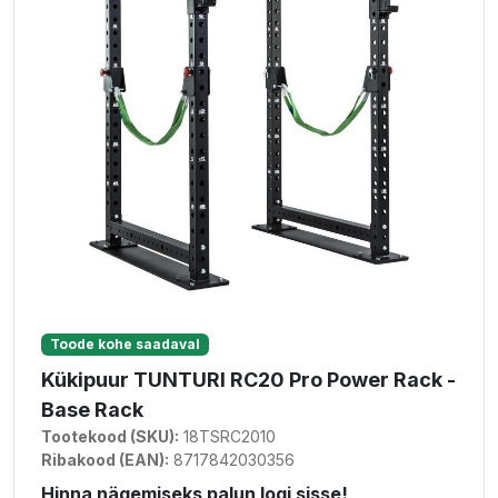
Toode kohe saadaval
Kükipuur TUNTURI RC20 Pro Power Rack -
Base Rack
Tootekood (SKU):
18TSRC2010
Ribakood (EAN):
8717842030356
Hinna nägemiseks palun logi sisse!