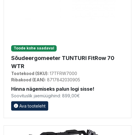
Toode kohe saadaval
Sõudeergomeeter TUNTURI FitRow 70
WTR
Tootekood (SKU):
17TFRW7000
Ribakood (EAN):
8717842030905
Hinna nägemiseks palun logi sisse!
Soovituslik jaemüügihind: 899,00€
Ava tooteleht