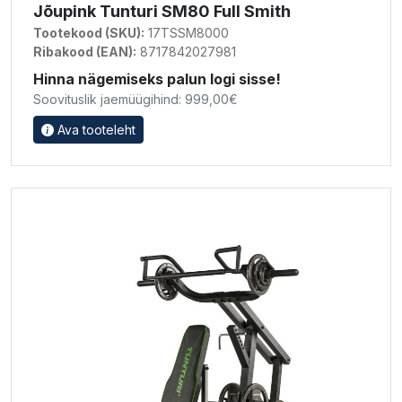
Jõupink Tunturi SM80 Full Smith
Tootekood (SKU):
17TSSM8000
Ribakood (EAN):
8717842027981
Hinna nägemiseks palun logi sisse!
Soovituslik jaemüügihind: 999,00€
Ava tooteleht