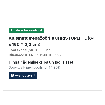
Toode kohe saadaval
Alusmatt trenažöörile CHRISTOPEIT L (84
x 160 x 0,3 cm)
Tootekood (SKU):
30-1399
Ribakood (EAN):
4044163013992
Hinna nägemiseks palun logi sisse!
Soovituslik jaemüügihind: 44,95€
Ava tooteleht