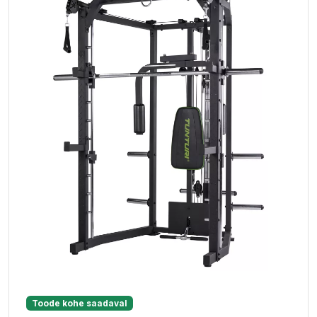
Toode kohe saadaval