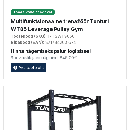
Toode kohe saadaval
Multifunktsionaalne trenažöör Tunturi
WT85 Leverage Pulley Gym
Tootekood (SKU):
17TSWT8050
Ribakood (EAN):
8717842031674
Hinna nägemiseks palun logi sisse!
Soovituslik jaemüügihind: 849,00€
Ava tooteleht