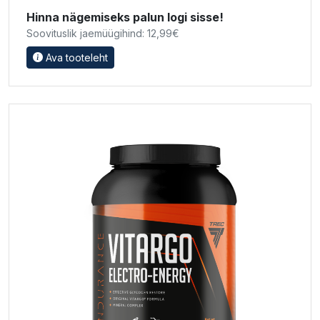
Hinna nägemiseks palun logi sisse!
Soovituslik jaemüügihind: 12,99€
Ava tooteleht