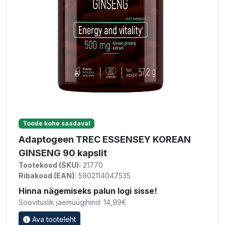
Toode kohe saadaval
Adaptogeen TREC ESSENSEY KOREAN
GINSENG 90 kapslit
Tootekood (SKU):
21770
Ribakood (EAN):
5902114047535
Hinna nägemiseks palun logi sisse!
Soovituslik jaemüügihind: 14,99€
Ava tooteleht