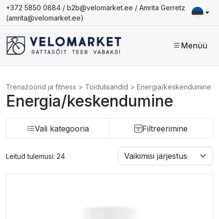
+372 5850 0884 /
b2b@velomarket.ee
/ Amrita Gerretz
(
amrita@velomarket.ee
)
Menüü
Trenažöörid ja fitness
>
Toidulisandid
>
Energia/keskendumine
Energia/keskendumine
Vali kategooria
Filtreerimine
Leitud tulemusi: 24