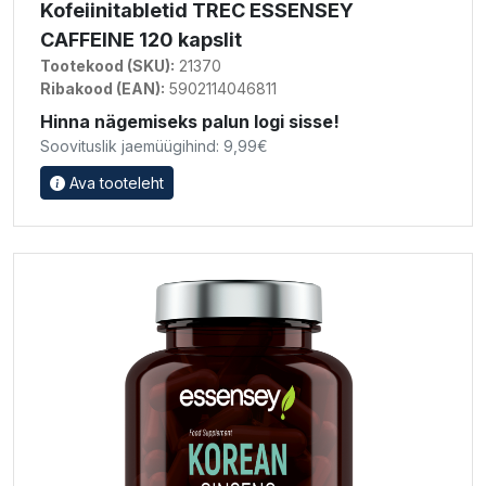
Kofeiinitabletid TREC ESSENSEY
CAFFEINE 120 kapslit
Tootekood (SKU):
21370
Ribakood (EAN):
5902114046811
Hinna nägemiseks palun logi sisse!
Soovituslik jaemüügihind: 9,99€
Ava tooteleht