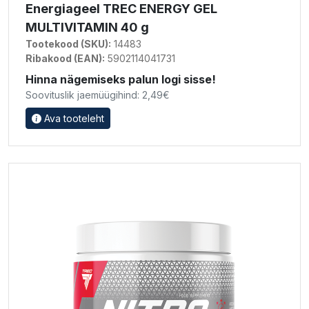
Energiageel TREC ENERGY GEL
MULTIVITAMIN 40 g
Tootekood (SKU):
14483
Ribakood (EAN):
5902114041731
Hinna nägemiseks palun logi sisse!
Soovituslik jaemüügihind: 2,49€
Ava tooteleht