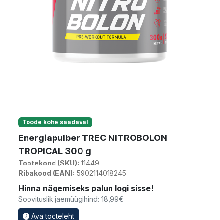
Toode kohe saadaval
Energiapulber TREC NITROBOLON
TROPICAL 300 g
Tootekood (SKU):
11449
Ribakood (EAN):
5902114018245
Hinna nägemiseks palun logi sisse!
Soovituslik jaemüügihind: 18,99€
Ava tooteleht