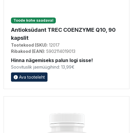
Toode kohe saadaval
Antioksüdant TREC COENZYME Q10, 90
kapslit
Tootekood (SKU):
12017
Ribakood (EAN):
5902114019013
Hinna nägemiseks palun logi sisse!
Soovituslik jaemüügihind: 13,99€
Ava tooteleht