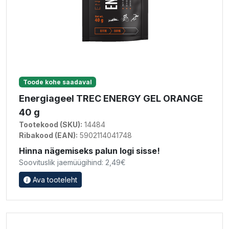
Toode kohe saadaval
Energiageel TREC ENERGY GEL ORANGE
40 g
Tootekood (SKU):
14484
Ribakood (EAN):
5902114041748
Hinna nägemiseks palun logi sisse!
Soovituslik jaemüügihind: 2,49€
Ava tooteleht