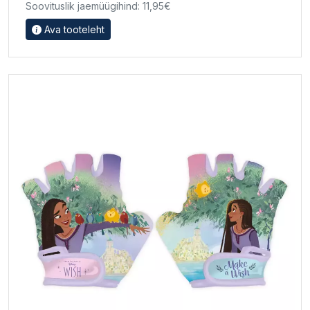
Soovituslik jaemüügihind: 11,95€
Ava tooteleht