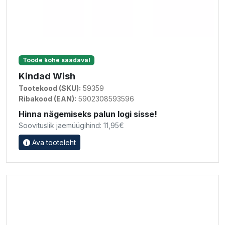
Toode kohe saadaval
Kindad Wish
Tootekood (SKU):
59359
Ribakood (EAN):
5902308593596
Hinna nägemiseks palun logi sisse!
Soovituslik jaemüügihind: 11,95€
Ava tooteleht