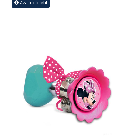
Ava tooteleht