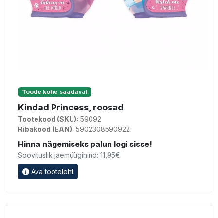
Toode kohe saadaval
Kindad Princess, roosad
Tootekood (SKU):
59092
Ribakood (EAN):
5902308590922
Hinna nägemiseks palun logi sisse!
Soovituslik jaemüügihind: 11,95€
Ava tooteleht