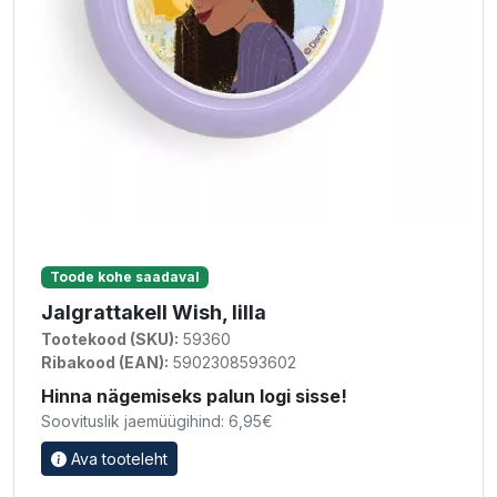
Toode kohe saadaval
Jalgrattakell Wish, lilla
Tootekood (SKU):
59360
Ribakood (EAN):
5902308593602
Hinna nägemiseks palun logi sisse!
Soovituslik jaemüügihind: 6,95€
Ava tooteleht