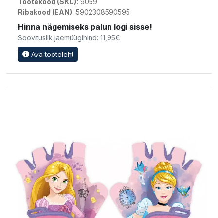
Tootekood (SKU):
9059
Ribakood (EAN):
5902308590595
Hinna nägemiseks palun logi sisse!
Soovituslik jaemüügihind: 11,95€
Ava tooteleht