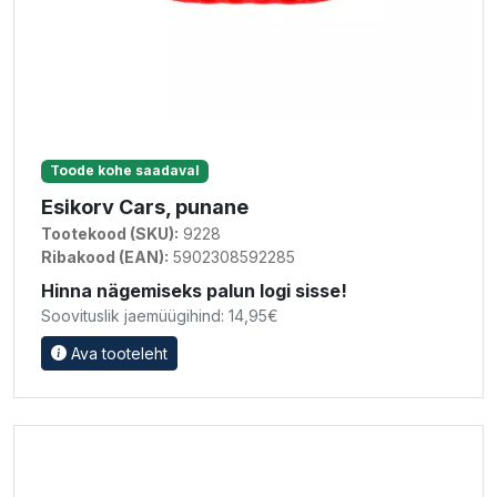
Toode kohe saadaval
Esikorv Cars, punane
Tootekood (SKU):
9228
Ribakood (EAN):
5902308592285
Hinna nägemiseks palun logi sisse!
Soovituslik jaemüügihind: 14,95€
Ava tooteleht