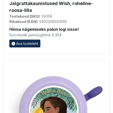
Jalgrattakaunistused Wish, roheline-
roosa-lilla
Tootekood (SKU):
59356
Ribakood (EAN):
5902308593565
Hinna nägemiseks palun logi sisse!
Soovituslik jaemüügihind: 6,95€
Ava tooteleht