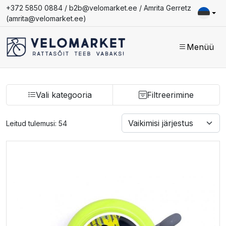
+372 5850 0884 /
b2b@velomarket.ee
/ Amrita Gerretz
(
amrita@velomarket.ee
)
Menüü
Vali kategooria
Filtreerimine
Leitud tulemusi: 54