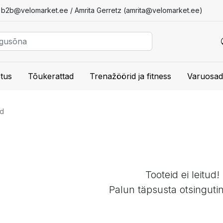
/
b2b@velomarket.ee
/ Amrita Gerretz (
amrita@velomarket.ee
)
tus
Tõukerattad
Trenažöörid ja fitness
Varuosad
id
Tooteid ei leitud!
Palun täpsusta otsinguti