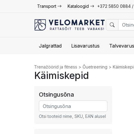
Transport
Kataloogid
+372 5850 0884 
Jalgrattad
Lisavarustus
Talvevarus
Trenažöörid ja fitness
>
Õuetreening
>
Käimiskep
Käimiskepid
Otsingusõna
Otsi tooteid nime, SKU, EAN alusel