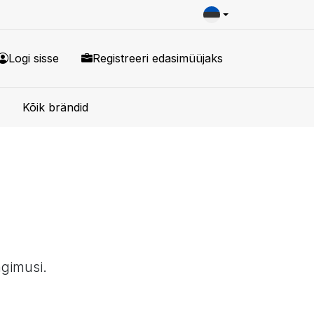
Logi sisse
Registreeri edasimüüjaks
Kõik brändid
ngimusi.