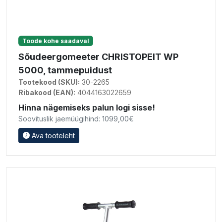
Toode kohe saadaval
Sõudeergomeeter CHRISTOPEIT WP
5000, tammepuidust
Tootekood (SKU):
30-2265
Ribakood (EAN):
4044163022659
Hinna nägemiseks palun logi sisse!
Soovituslik jaemüügihind: 1099,00€
Ava tooteleht