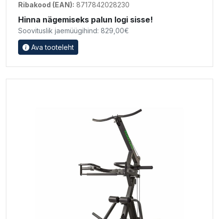
Ribakood (EAN):
8717842028230
Hinna nägemiseks palun logi sisse!
Soovituslik jaemüügihind: 829,00€
Ava tooteleht