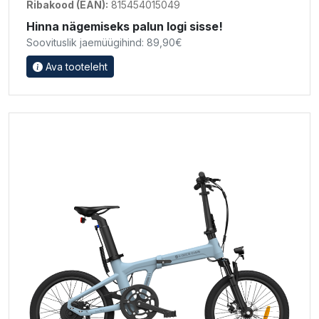
Ribakood (EAN):
815454015049
Hinna nägemiseks palun logi sisse!
Soovituslik jaemüügihind: 89,90€
Ava tooteleht