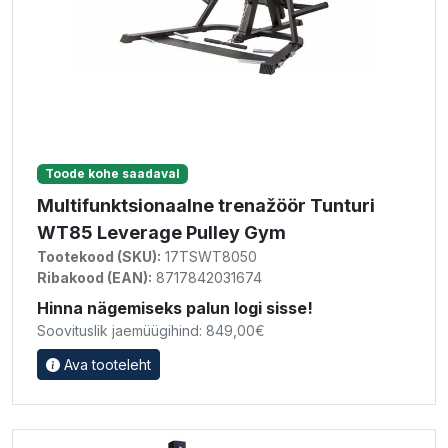
Toode kohe saadaval
Multifunktsionaalne trenažöör Tunturi
WT85 Leverage Pulley Gym
Tootekood (SKU):
17TSWT8050
Ribakood (EAN):
8717842031674
Hinna nägemiseks palun logi sisse!
Soovituslik jaemüügihind: 849,00€
Ava tooteleht