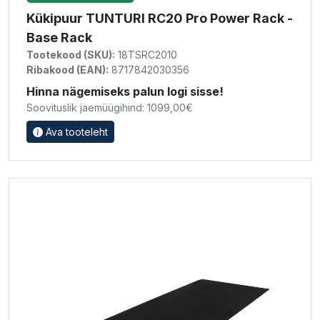
Kükipuur TUNTURI RC20 Pro Power Rack -
Base Rack
Tootekood (SKU):
18TSRC2010
Ribakood (EAN):
8717842030356
Hinna nägemiseks palun logi sisse!
Soovituslik jaemüügihind: 1099,00€
Ava tooteleht