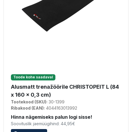
Toode kohe saadaval
Alusmatt trenažöörile CHRISTOPEIT L (84
x 160 x 0,3 cm)
Tootekood (SKU):
30-1399
Ribakood (EAN):
4044163013992
Hinna nägemiseks palun logi sisse!
Soovituslik jaemüügihind: 44,95€