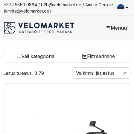
+372 5850 0884 /
b2b@velomarket.ee
/ Amrita Gerretz
(
amrita@velomarket.ee
)
Menüü
Vali kategooria
Filtreerimine
Leitud tulemusi: 3179