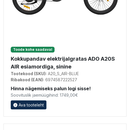
Toode kohe saadaval
Kokkupandav elektrijalgratas ADO A20S
AIR esiamordiga, sinine
Tootekood (SKU):
A20_S_AIR-BLUE
Ribakood (EAN):
6974587222527
Hinna nägemiseks palun logi sisse!
Soovituslik jaemüügihind: 1749,00€
Ava tooteleht