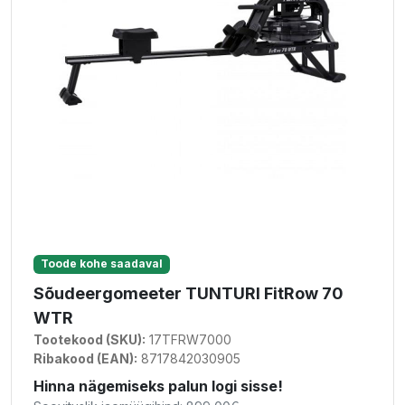
Toode kohe saadaval
Sõudeergomeeter TUNTURI FitRow 70
WTR
Tootekood (SKU):
17TFRW7000
Ribakood (EAN):
8717842030905
Hinna nägemiseks palun logi sisse!