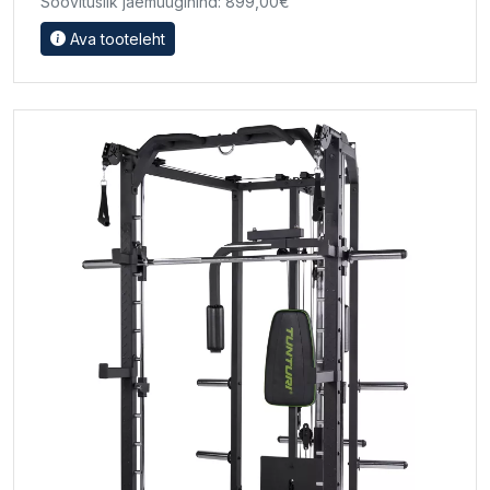
Soovituslik jaemüügihind: 899,00€
Ava tooteleht