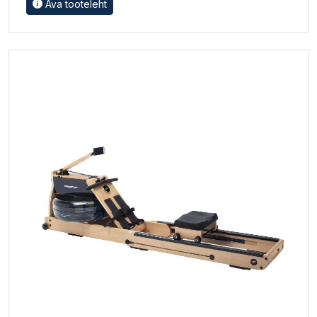
Ava tooteleht