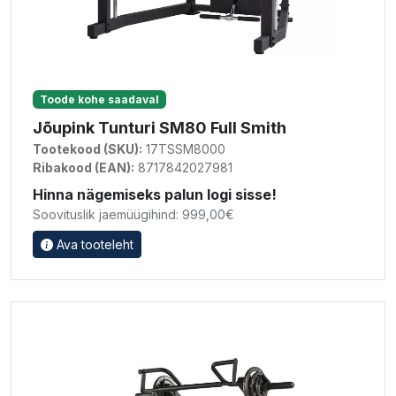
Toode kohe saadaval
Jõupink Tunturi SM80 Full Smith
Tootekood (SKU):
17TSSM8000
Ribakood (EAN):
8717842027981
Hinna nägemiseks palun logi sisse!
Soovituslik jaemüügihind: 999,00€
Ava tooteleht